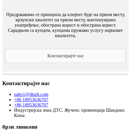
Придржавамо се принципа да клијент буде на првом месту,
врхунски квалитет на првом месту, континуирано
унапређење, обострана корист и обострана корист.
Сарадњом са купцем, купцима пружамо услугу највишег
квалитета.
Контактирајте нас
Контактирајте нас
sales1@dtszb.com
+86 18953636707
+86 18953636707
Индустријска зона ДТС, Жученг, провинција Шандонг,
Кина
брзи линкови