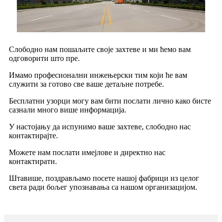
Слободно нам пошаљите своје захтеве и ми ћемо вам
одговорити што пре.
Имамо професионални инжењерски тим који ће вам
служити за готово све ваше детаљне потребе.
Бесплатни узорци могу вам бити послати лично како бисте
сазнали много више информација.
У настојању да испунимо ваше захтеве, слободно нас
контактирајте.
Можете нам послати имејлове и директно нас
контактирати.
Штавише, поздрављамо посете нашој фабрици из целог
света ради бољег упознавања са нашом организацијом.