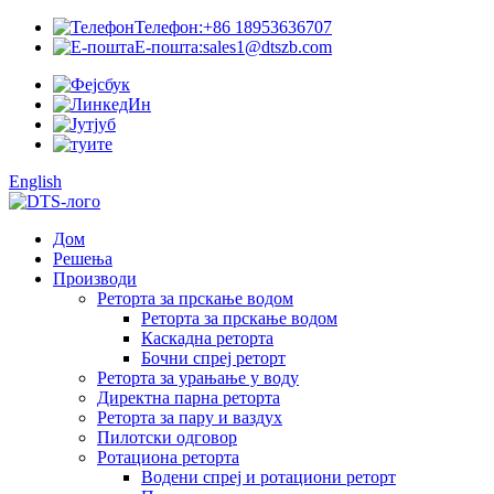
Телефон:
+86 18953636707
Е-пошта:
sales1@dtszb.com
English
Дом
Решења
Производи
Реторта за прскање водом
Реторта за прскање водом
Каскадна реторта
Бочни спреј реторт
Реторта за урањање у воду
Директна парна реторта
Реторта за пару и ваздух
Пилотски одговор
Ротациона реторта
Водени спреј и ротациони реторт