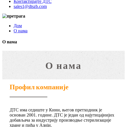
Контактирајте ДТС
sales1@dtszb.com
Дом
О нама
О нама
О нама
Профил компаније
ДТС има седиште у Кини, његов претходник је
основан 2001. године. ДТС је један од најутицајнијих
добављача за индустрију производње стерилизације
хране и пића у Азији.