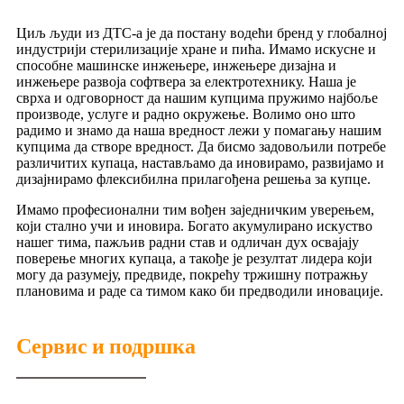
Циљ људи из ДТС-а је да постану водећи бренд у глобалној
индустрији стерилизације хране и пића. Имамо искусне и
способне машинске инжењере, инжењере дизајна и
инжењере развоја софтвера за електротехнику. Наша је
сврха и одговорност да нашим купцима пружимо најбоље
производе, услуге и радно окружење. Волимо оно што
радимо и знамо да наша вредност лежи у помагању нашим
купцима да створе вредност. Да бисмо задовољили потребе
различитих купаца, настављамо да иновирамо, развијамо и
дизајнирамо флексибилна прилагођена решења за купце.
Имамо професионални тим вођен заједничким уверењем,
који стално учи и иновира. Богато акумулирано искуство
нашег тима, пажљив радни став и одличан дух освајају
поверење многих купаца, а такође је резултат лидера који
могу да разумеју, предвиде, покрећу тржишну потражњу
плановима и раде са тимом како би предводили иновације.
Сервис и подршка