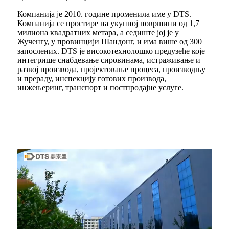
Компанија је 2010. године променила име у DTS.
Компанија се простире на укупној површини од 1,7
милиона квадратних метара, а седиште јој је у
Жученгу, у провинцији Шандонг, и има више од 300
запослених. DTS је високотехнолошко предузеће које
интегрише снабдевање сировинама, истраживање и
развој производа, пројектовање процеса, производњу
и прераду, инспекцију готових производа,
инжењеринг, транспорт и постпродајне услуге.