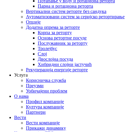
Потапање у воду и ротациона реторта
Парна и ротациона реторта
Вертикални систем реторте без сандука
Аутоматизовани систем за серијско ретортирање
Опције
Додатна опрема за реторте
Корпа за реторту
Основа ретортне посуде
Послужавник за реторту
Тролејбус
Слој
Двослојна посуда
Хибридни слојни јастучић
Рекуперација енергије реторте
Услуга
Корисничка служба
Преузми
Уобичајени проблем
О нама
Профил компаније
Култура компаније
Партнери
Вести
Вести компаније
Прикажи динамику