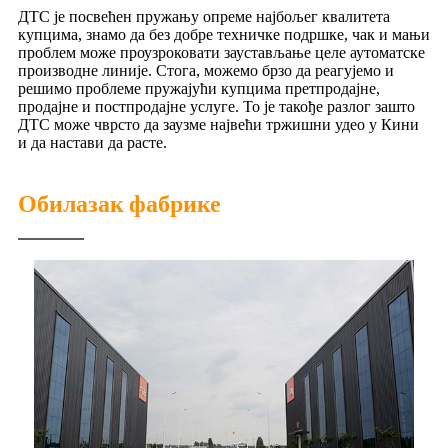
ДТС је посвећен пружању опреме најбољег квалитета
купцима, знамо да без добре техничке подршке, чак и мањи
проблем може проузроковати заустављање целе аутоматске
производне линије. Стога, можемо брзо да реагујемо и
решимо проблеме пружајући купцима претпродајне,
продајне и постпродајне услуге. То је такође разлог зашто
ДТС може чврсто да заузме највећи тржишни удео у Кини
и да настави да расте.
Обилазак фабрике