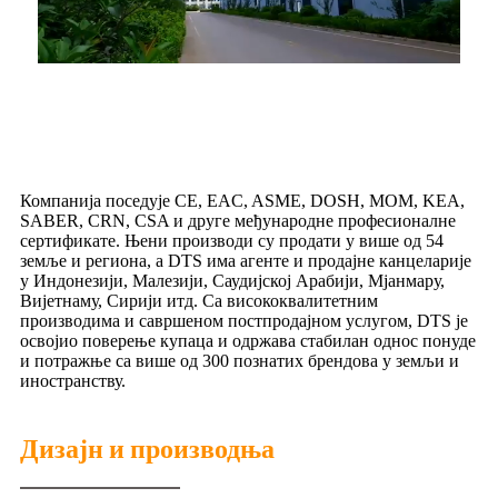
Компанија поседује CE, EAC, ASME, DOSH, MOM, KEA,
SABER, CRN, CSA и друге међународне професионалне
сертификате. Њени производи су продати у више од 54
земље и региона, а DTS има агенте и продајне канцеларије
у Индонезији, Малезији, Саудијској Арабији, Мјанмару,
Вијетнаму, Сирији итд. Са висококвалитетним
производима и савршеном постпродајном услугом, DTS је
освојио поверење купаца и одржава стабилан однос понуде
и потражње са више од 300 познатих брендова у земљи и
иностранству.
Дизајн и производња