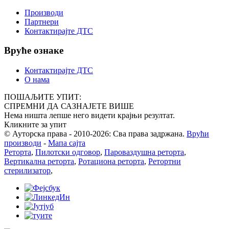
Производи
Партнери
Контактирајте ДТС
Вруће ознаке
Контактирајте ДТС
О нама
ПОШАЉИТЕ УПИТ:
СПРЕМНИ ДА САЗНАЈЕТЕ ВИШЕ
Нема ништа лепше него видети крајњи резултат.
Кликните за упит
© Ауторска права - 2010-2026: Сва права задржана.
Врући
производи
-
Мапа сајта
Реторта
,
Пилотски одговор
,
Пароваздушна реторта
,
Вертикална реторта
,
Ротациона реторта
,
Ретортни
стерилизатор
,