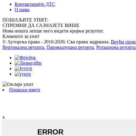
Контактирајте ДТС
О нама
ПОШАЉИТЕ УПИТ:
СПРЕМНИ ДА САЗНАЈЕТЕ ВИШЕ
Нема ништа лепше него видети крајњи резултат.
Кликните за упит
© Ауторска права - 2010-2026: Сва права задржана.
Врући прои
Вертикална реторта
,
Пароваздушна реторта
,
Ротациона реторта
Пошаљи имејл
x