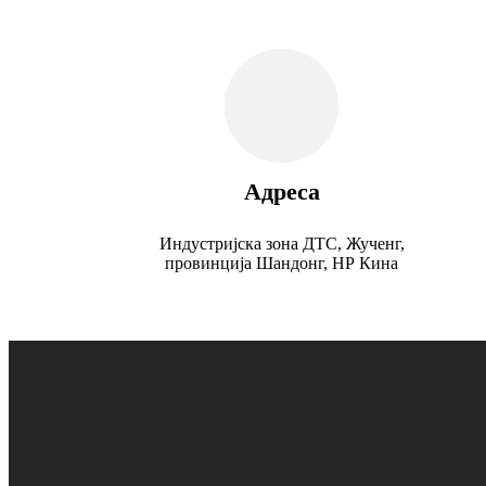
Адреса
Индустријска зона ДТС, Жученг,
провинција Шандонг, НР Кина