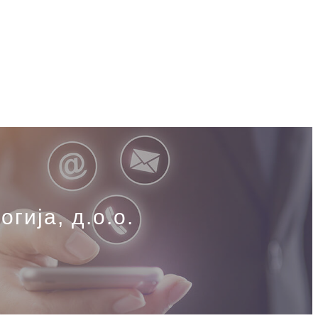
ија, д.о.о.