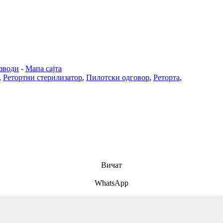
зводи
-
Мапа сајта
,
Ретортни стерилизатор
,
Пилотски одговор
,
Реторта
,
Вичат
WhatsApp