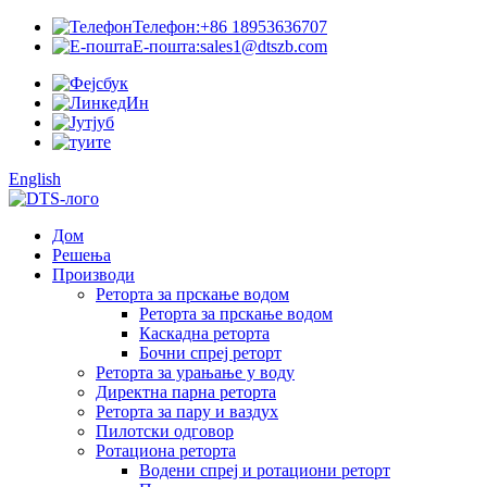
Телефон:
+86 18953636707
Е-пошта:
sales1@dtszb.com
English
Дом
Решења
Производи
Реторта за прскање водом
Реторта за прскање водом
Каскадна реторта
Бочни спреј реторт
Реторта за урањање у воду
Директна парна реторта
Реторта за пару и ваздух
Пилотски одговор
Ротациона реторта
Водени спреј и ротациони реторт