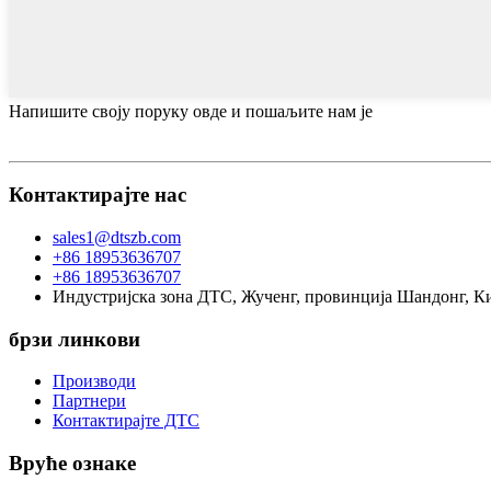
Напишите своју поруку овде и пошаљите нам је
Контактирајте нас
sales1@dtszb.com
+86 18953636707
+86 18953636707
Индустријска зона ДТС, Жученг, провинција Шандонг, К
брзи линкови
Производи
Партнери
Контактирајте ДТС
Вруће ознаке