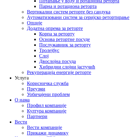
Потапање у воду и ротациона реторта
Парна и ротациона реторта
Вертикални систем реторте без сандука
Аутоматизовани систем за серијско ретортирање
Опције
Додатна опрема за реторте
Корпа за реторту
Основа ретортне посуде
Послужавник за реторту
Тролејбус
Слој
Двослојна посуда
Хибридни слојни јастучић
Рекуперација енергије реторте
Услуга
Корисничка служба
Преузми
Уобичајени проблем
О нама
Профил компаније
Култура компаније
Партнери
Вести
Вести компаније
Прикажи динамику