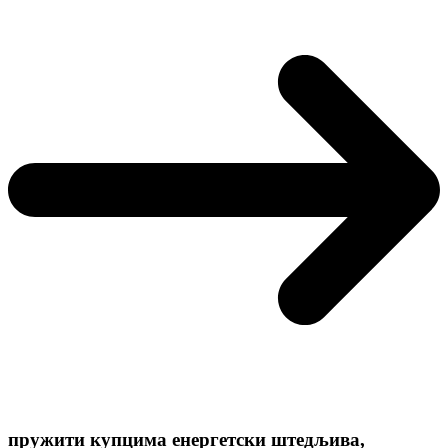
пружити купцима енергетски штедљива,