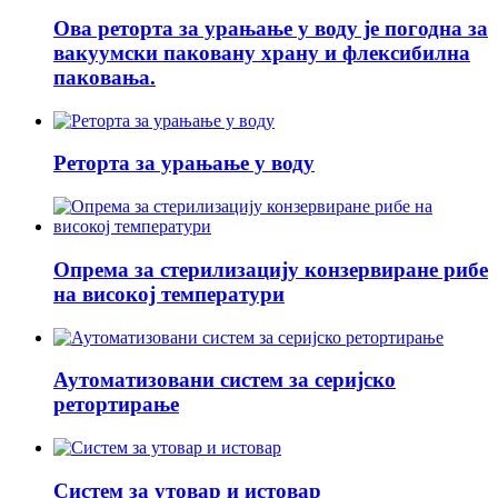
Ова реторта за урањање у воду је погодна за
вакуумски паковану храну и флексибилна
паковања.
Реторта за урањање у воду
Опрема за стерилизацију конзервиране рибе
на високој температури
Аутоматизовани систем за серијско
ретортирање
Систем за утовар и истовар