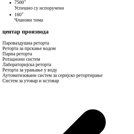
+
7500
Успешно су испоручени
+
160
Чланови тима
центар производа
Пароваздушна реторта
Реторта за прскање водом
Парна реторта
Ротациони систем
Лабораторијска реторта
Реторта за урањање у воду
Аутоматизовани систем за серијско ретортирање
Систем за утовар и истовар