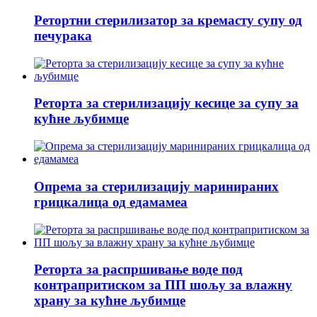
Ретортни стерилизатор за кремасту супу од
печурака
Реторта за стерилизацију кесице за супу за
кућне љубимце
Опрема за стерилизацију маринираних
грицкалица од едамамеа
Реторта за распршивање воде под
контрапритиском за ПП шољу за влажну
храну за кућне љубимце