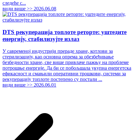
следеће с...
види више >>
2026.06.08
DTS рекуперација топлоте реторте: уштедите
енергију, стабилизујте излаз
У савременој индустрији прераде хране, котлови за
стерилизацију, као основна опрема за обезбеђивање
безбедности хране, све више привлаче пажњу на проблеме
потрошње енергије. Да би се побољшала укупна енергетска
ефикасност и смањили оперативни трошкови, системи за
рекуперацију топлоте постепено су постали ...
види више >>
2026.06.01