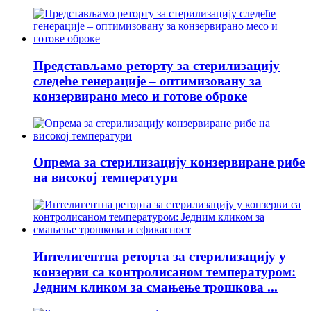
Представљамо реторту за стерилизацију
следеће генерације – оптимизовану за
конзервирано месо и готове оброке
Опрема за стерилизацију конзервиране рибе
на високој температури
Интелигентна реторта за стерилизацију у
конзерви са контролисаном температуром:
Једним кликом за смањење трошкова ...