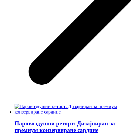
Паровоздушни реторт: Дизајниран за
премиум конзервиране сардине