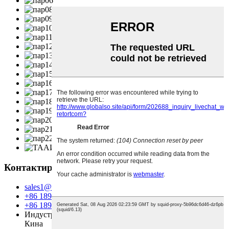
Контактирајте нас
sales1@dtszb.com
+86 18953636707
+86 18953636707
Индустријска зона ДТС, Жученг, провинција Шандонг,
Кина