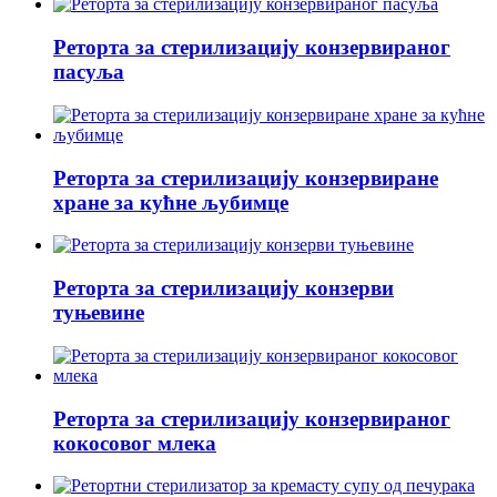
Реторта за стерилизацију конзервираног
пасуља
Реторта за стерилизацију конзервиране
хране за кућне љубимце
Реторта за стерилизацију конзерви
туњевине
Реторта за стерилизацију конзервираног
кокосовог млека