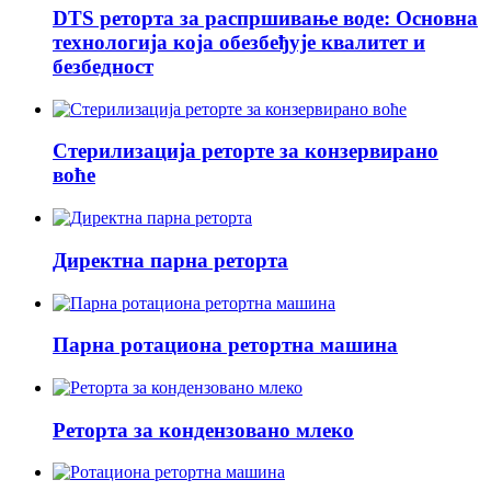
DTS реторта за распршивање воде: Основна
технологија која обезбеђује квалитет и
безбедност
Стерилизација реторте за конзервирано
воће
Директна парна реторта
Парна ротациона ретортна машина
Реторта за кондензовано млеко