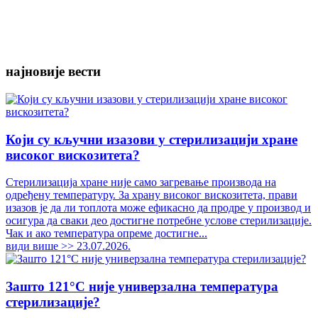
најновије вести
Који су кључни изазови у стерилизацији хране
високог вискозитета?
Стерилизација хране није само загревање производа на
одређену температуру. За храну високог вискозитета, прави
изазов је да ли топлота може ефикасно да продре у производ и
осигура да сваки део достигне потребне услове стерилизације.
Чак и ако температура опреме достигне...
види више >>
23.07.2026.
Зашто 121°C није универзална температура
стерилизације?