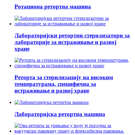
Ротациона ретортна машина
Лабораторијски ретортни стерилизатори за
лабораторије за истраживање и развој
хране
Реторта за стерилизацију на високим
температурама, специфична за
истраживање и развој хране
Лабораторијска ретортна машина