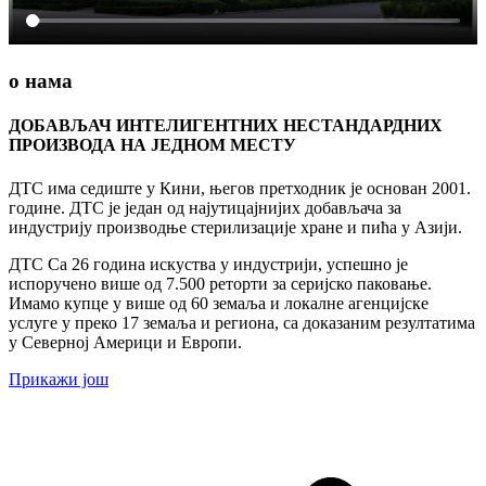
о нама
ДОБАВЉАЧ ИНТЕЛИГЕНТНИХ НЕСТАНДАРДНИХ
ПРОИЗВОДА НА ЈЕДНОМ МЕСТУ
ДТС има седиште у Кини, његов претходник је основан 2001.
године. ДТС је један од најутицајнијих добављача за
индустрију производње стерилизације хране и пића у Азији.
ДТС Са 26 година искуства у индустрији, успешно је
испоручено више од 7.500 реторти за серијско паковање.
Имамо купце у више од 60 земаља и локалне агенцијске
услуге у преко 17 земаља и региона, са доказаним резултатима
у Северној Америци и Европи.
Прикажи још