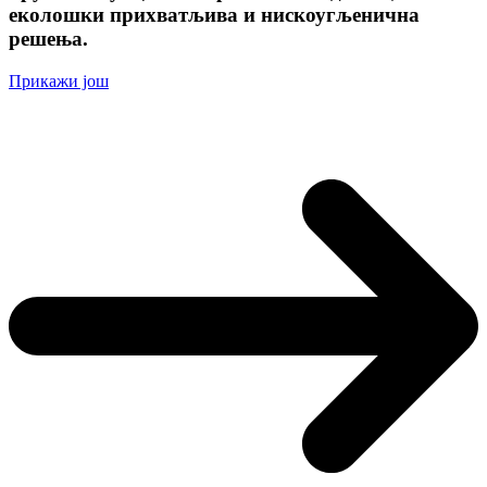
еколошки прихватљива и нискоугљенична
решења.
Прикажи још