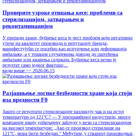
Проверите узроке отицања кесе: проблеми са
стерилизацијом, затварањем и
реконтаминацијом
У преради хране, бубрење кеса је чест проблем који негативно
утиче на квалитет производа и репутацију бренда,
манифестујући се посебно као испупчење или деформација
амбалаже, а у тешким случајевима доводи до оштећења
амбалаже или кварења садржаја. Бубрење кеса ретко је
резултат само једног фактора;...
види више >>
2026.06.15
Разјашњење логике безбедности хране која стоји
иза вредности F0
Зашто се резултати стерилизације разликују чак и на истој
температури од 121°C? — У прехрамбеној индустрији, многе
компаније имају уобичајену заблуду у вези са стерилизацијом
на високој температури: „Ако се производ стерилише на
121°C, мора бити безбедан.“ Међутим, у стварној производњи,