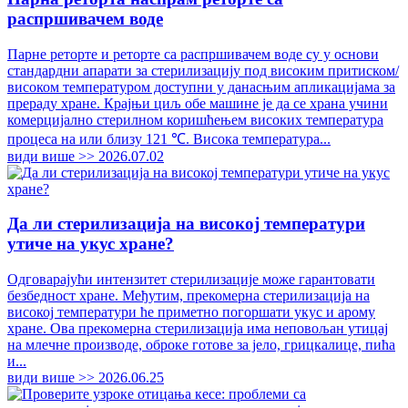
распршивачем воде
Парне реторте и реторте са распршивачем воде су у основи
стандардни апарати за стерилизацију под високим притиском/
високом температуром доступни у данасњим апликацијама за
прераду хране. Крајњи циљ обе машине је да се храна учини
комерцијално стерилном коришћењем високих температура
процеса на или близу 121 ℃. Висока температура...
види више >>
2026.07.02
Да ли стерилизација на високој температури
утиче на укус хране?
Одговарајући интензитет стерилизације може гарантовати
безбедност хране. Међутим, прекомерна стерилизација на
високој температури ће приметно погоршати укус и арому
хране. Ова прекомерна стерилизација има неповољан утицај
на млечне производе, оброке готове за јело, грицкалице, пића
и...
види више >>
2026.06.25