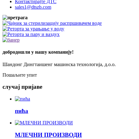
Контактирајте ДТС
sales1@dtszb.com
добродошли у нашу компанију!
Шандонг Дингтаишенг машинска технологија, д.о.о.
Пошаљите упит
случај пријаве
пића
МЛЕЧНИ ПРОИЗВОДИ