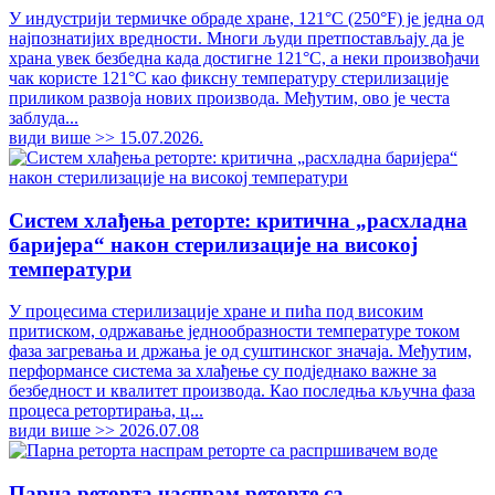
У индустрији термичке обраде хране, 121°C (250°F) је једна од
најпознатијих вредности. Многи људи претпостављају да је
храна увек безбедна када достигне 121°C, а неки произвођачи
чак користе 121°C као фиксну температуру стерилизације
приликом развоја нових производа. Међутим, ово је честа
заблуда...
види више >>
15.07.2026.
Систем хлађења реторте: критична „расхладна
баријера“ након стерилизације на високој
температури
У процесима стерилизације хране и пића под високим
притиском, одржавање једнообразности температуре током
фаза загревања и држања је од суштинског значаја. Међутим,
перформансе система за хлађење су подједнако важне за
безбедност и квалитет производа. Као последња кључна фаза
процеса ретортирања, ц...
види више >>
2026.07.08
Парна реторта наспрам реторте са