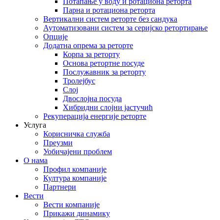
Потапање у воду и ротациона реторта
Парна и ротациона реторта
Вертикални систем реторте без сандука
Аутоматизовани систем за серијско ретортирање
Опције
Додатна опрема за реторте
Корпа за реторту
Основа ретортне посуде
Послужавник за реторту
Тролејбус
Слој
Двослојна посуда
Хибридни слојни јастучић
Рекуперација енергије реторте
Услуга
Корисничка служба
Преузми
Уобичајени проблем
О нама
Профил компаније
Култура компаније
Партнери
Вести
Вести компаније
Прикажи динамику