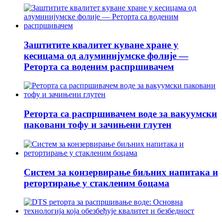
Заштитите квалитет куване хране у
кесицама од алуминијумске фолије —
Реторта са воденим распршивачем
Реторта са распршивачем воде за вакуумски
паковани тофу и зачињени глутен
Систем за конзервирање биљних напитака и
ретортирање у стакленим боцама