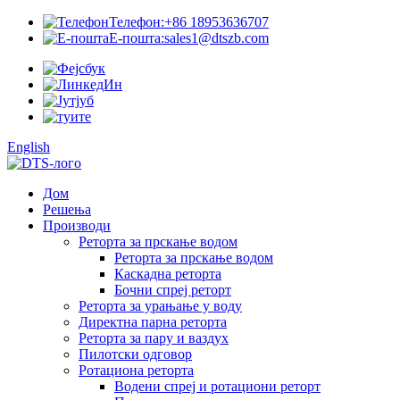
Телефон:
+86 18953636707
Е-пошта:
sales1@dtszb.com
English
Дом
Решења
Производи
Реторта за прскање водом
Реторта за прскање водом
Каскадна реторта
Бочни спреј реторт
Реторта за урањање у воду
Директна парна реторта
Реторта за пару и ваздух
Пилотски одговор
Ротациона реторта
Водени спреј и ротациони реторт