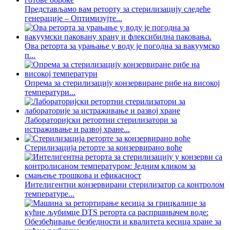
Представљамо вам реторту за стерилизацију следеће
генерације – Оптимизујте...
Ова реторта за урањање у воду је погодна за вакуумско
п...
Опрема за стерилизацију конзервиране рибе на високој
температури...
Лабораторијски ретортни стерилизатори за
истраживање и развој хране...
Стерилизација реторте за конзервирано воће
Интелигентни конзервирани стерилизатор са контролом
температуре...