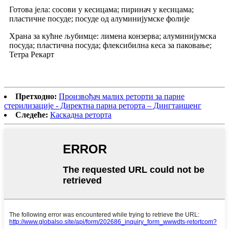
Готова јела: сосови у кесицама; пиринач у кесицама;
пластичне посуде; посуде од алуминијумске фолије
Храна за кућне љубимце: лимена конзерва; алуминијумска
посуда; пластична посуда; флексибилна кеса за паковање;
Тетра Рекарт
Претходно:
Произвођач малих реторти за парне
стерилизације - Директна парна реторта – Дингтаишенг
Следеће:
Каскадна реторта