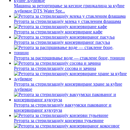
Машина за ретортирање за кесице грицкалица за кућне
љубимце DTS Water Spr...
Реторта за стерилизацију млека у стакленим флашама
Реторта за стерилизацију конзервиране кафе
Реторта за стерилизацију конзервираног пасуља
Реторта за распршивање воде — стаклене боце, тоници
Реторта за стерилизацију сосова и зачина
Реторта за стерилизацију конзервиране хране за кућне
љубимце
Реторта за стерилизацију вакуумски пакованог и
конзервираног кукуруза
Реторта за стерилизацију конзерви туњевине