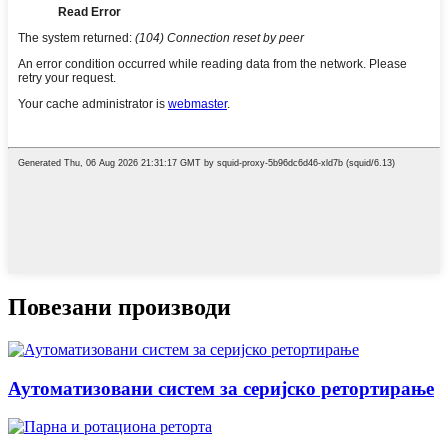
Повезани производи
Аутоматизовани систем за серијско ретортирање