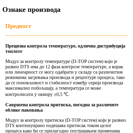
Ознаке производа
Предност
Прецизна контрола температуре, одлична дистрибуција
топлоте
Модул за контролу температуре (D-TOP систем) који је
развио DTS има до 12 фаза контроле температуре, а корак
или линеарност се могу одабрати у складу са различитим
режимима загревања производа и рецептуре процеса, тако
да се поновљивост и стабилност између серија производа
максимално побољшају, а температура се може
контролисати у оквиру ±0,5 ℃.
Савршена контрола притиска, погодна за различите
облике паковања
Модул за контролу притиска (D-TOP систем) који је развио
DTS континуирано подешава притисак током целог
процеса како би се прилагодио унутрашњим променама