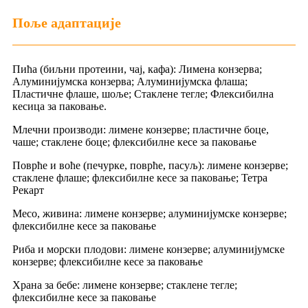
Поље адаптације
Пића (биљни протеини, чај, кафа): Лимена конзерва;
Алуминијумска конзерва; Алуминијумска флаша;
Пластичне флаше, шоље; Стаклене тегле; Флексибилна
кесица за паковање.
Млечни производи: лимене конзерве; пластичне боце,
чаше; стаклене боце; флексибилне кесе за паковање
Поврће и воће (печурке, поврће, пасуљ): лимене конзерве;
стаклене флаше; флексибилне кесе за паковање; Тетра
Рекарт
Месо, живина: лимене конзерве; алуминијумске конзерве;
флексибилне кесе за паковање
Риба и морски плодови: лимене конзерве; алуминијумске
конзерве; флексибилне кесе за паковање
Храна за бебе: лимене конзерве; стаклене тегле;
флексибилне кесе за паковање