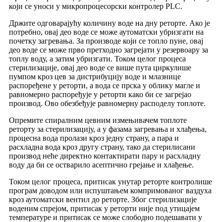
који се уноси у микропроцесорски контролер PLC.
Држите одговарајућу количину воде на дну реторте. Ако је
потребно, овај део воде се може аутоматски убризгати на
почетку загревања. За производе који се топло пуне, овај
део воде се може прво претходно загрејати у резервоару за
топлу воду, а затим убризгати. Током целог процеса
стерилизације, овај део воде се више пута циркулише
пумпом кроз цев за дистрибуцију воде и млазнице
распоређене у реторти, а вода се прска у облику магле и
равномерно распоређује у реторти како би се загрејао
производ. Ово обезбеђује равномерну расподелу топлоте.
Опремите спиралним цевним измењивачем топлоте
реторту за стерилизацију, а у фазама загревања и хлађења,
процесна вода пролази кроз једну страну, а пара и
расхладна вода кроз другу страну, тако да стерилисани
производ неће директно контактирати пару и расхладну
воду да би се остварило асептично грејање и хлађење.
Током целог процеса, притисак унутар реторте контролише
програм доводом или испуштањем компримованог ваздуха
кроз аутоматски вентил до реторте. Због стерилизације
воденим спрејом, притисак у реторти није под утицајем
температуре и притисак се може слободно подешавати у