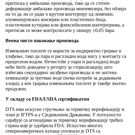
притиска у амбалажи производа, тако да се степен
деформације амбалаже производа минимизира, без обзира
на то да ли се ради о крутом контејнеру од лименки,
алуминијумских конзерви или пластичних боца,
пластичним кутијама или флексибилним контејнерима, а
притисак се може контролисати у оквиру ±0,05 бара.
Веома чисто паковање производа
Измењивач топлоте се користи за индиректно грејање и
хлађење, тако да пара и расхладна вода нису у контакту са
процесном водом. Нечистоће у пари и расхладној води
неће бити доведене у реторту за стерилизацију, што
избегава секундарно загађење производа и не захтева
хемикалије за третман воде (нема потребе за додавањем
хлора), а век трајања измењивача топлоте је такође знатно
продужен.
У складу са FDA/USDA сертификатом
DTS има искусне стручњаке за термичку верификацију и
члан је IFTPS-а у Сједињеним Државама. У потпуности
сарађује са агенцијама за термичку верификацију трећих
страна које је одобрила FDA. Искуство многих
северноамеричких купаца упознало је DTS са