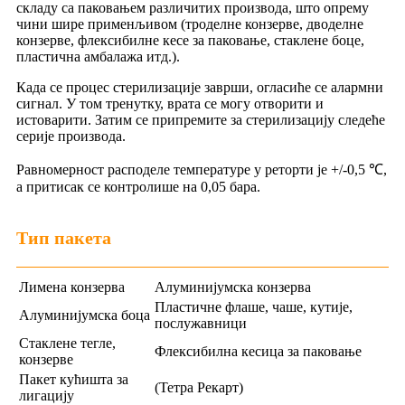
складу са паковањем различитих производа, што опрему
чини шире применљивом (троделне конзерве, дводелне
конзерве, флексибилне кесе за паковање, стаклене боце,
пластична амбалажа итд.).
Када се процес стерилизације заврши, огласиће се алармни
сигнал. У том тренутку, врата се могу отворити и
истоварити. Затим се припремите за стерилизацију следеће
серије производа.
Равномерност расподеле температуре у реторти је +/-0,5 ℃,
а притисак се контролише на 0,05 бара.
Тип пакета
Лимена конзерва
Алуминијумска конзерва
Пластичне флаше, чаше, кутије,
Алуминијумска боца
послужавници
Стаклене тегле,
Флексибилна кесица за паковање
конзерве
Пакет кућишта за
(Тетра Рекарт)
лигацију