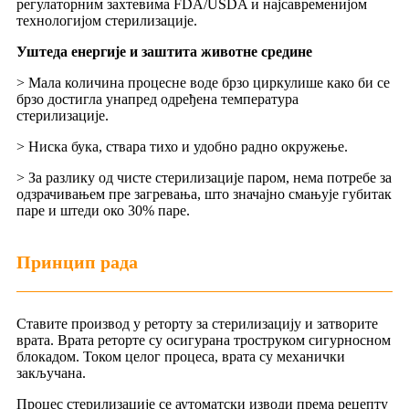
регулаторним захтевима FDA/USDA и најсавременијом
технологијом стерилизације.
Уштеда енергије и заштита животне средине
> Мала количина процесне воде брзо циркулише како би се
брзо достигла унапред одређена температура
стерилизације.
> Ниска бука, ствара тихо и удобно радно окружење.
> За разлику од чисте стерилизације паром, нема потребе за
одзрачивањем пре загревања, што значајно смањује губитак
паре и штеди око 30% паре.
Принцип рада
Ставите производ у реторту за стерилизацију и затворите
врата. Врата реторте су осигурана троструком сигурносном
блокадом. Током целог процеса, врата су механички
закључана.
Процес стерилизације се аутоматски изводи према рецепту