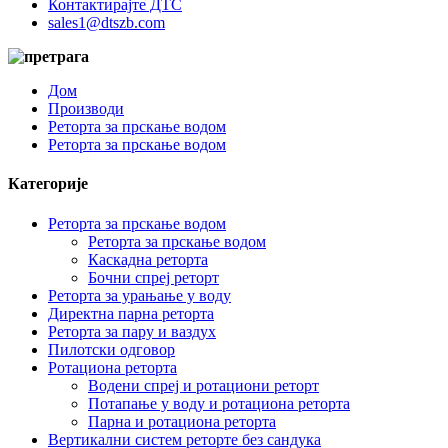
Контактирајте ДТС
sales1@dtszb.com
Дом
Производи
Реторта за прскање водом
Реторта за прскање водом
Категорије
Реторта за прскање водом
Реторта за прскање водом
Каскадна реторта
Бочни спреј реторт
Реторта за урањање у воду
Директна парна реторта
Реторта за пару и ваздух
Пилотски одговор
Ротациона реторта
Водени спреј и ротациони реторт
Потапање у воду и ротациона реторта
Парна и ротациона реторта
Вертикални систем реторте без сандука