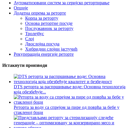
Аутоматизовани систем за серијско ретортирање
Опције
Додатна опрема за реторте
Корпа за реторту
Основа ретортне посуде
Послужавник за реторту
Тролејбус
Слој
Двослојна посуда
Хибридни слојни јастучић
Рекуперација енергије реторте
Истакнути производи
DTS реторта за распршивање воде: Основна технологија
која обезбеђује...
Реторта за воду са спрејом за пире од поврћа за бебе у
стакленој боци