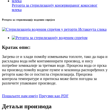
Реторта за стерилизацију конзервираног кокосовог
млека
Реторта за стерилизацију воденим спрејом
Кратак опис:
Загрева се и хлади помоћу измењивача топлоте, тако да пара и
расхладна вода неће контаминирати производ, и нису
потребне хемикалије за третман воде. Процесна вода се прска
на производ помоћу водене пумпе и млазница распоређених у
реторти како би се постигла стерилизација. Прецизна
контрола температуре и притиска може бити погодна за
различите упаковане производе.
Пошаљите нам имејл
Преузми као PDF
Детаљи производа