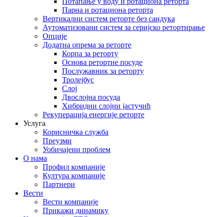
Потапање у воду и ротациона реторта
Парна и ротациона реторта
Вертикални систем реторте без сандука
Аутоматизовани систем за серијско ретортирање
Опције
Додатна опрема за реторте
Корпа за реторту
Основа ретортне посуде
Послужавник за реторту
Тролејбус
Слој
Двослојна посуда
Хибридни слојни јастучић
Рекуперација енергије реторте
Услуга
Корисничка служба
Преузми
Уобичајени проблем
О нама
Профил компаније
Култура компаније
Партнери
Вести
Вести компаније
Прикажи динамику