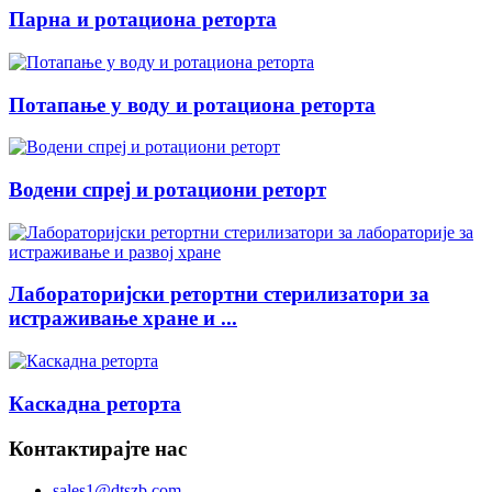
Парна и ротациона реторта
Потапање у воду и ротациона реторта
Водени спреј и ротациони реторт
Лабораторијски ретортни стерилизатори за
истраживање хране и ...
Каскадна реторта
Контактирајте нас
sales1@dtszb.com