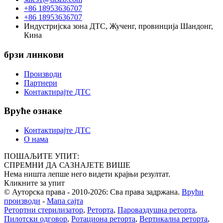
+86 18953636707
+86 18953636707
Индустријска зона ДТС, Жученг, провинција Шандонг,
Кина
брзи линкови
Производи
Партнери
Контактирајте ДТС
Вруће ознаке
Контактирајте ДТС
О нама
ПОШАЉИТЕ УПИТ:
СПРЕМНИ ДА САЗНАЈЕТЕ ВИШЕ
Нема ништа лепше него видети крајњи резултат.
Кликните за упит
© Ауторска права - 2010-2026: Сва права задржана.
Врући
производи
-
Мапа сајта
Ретортни стерилизатор
,
Реторта
,
Пароваздушна реторта
,
Пилотски одговор
,
Ротациона реторта
,
Вертикална реторта
,