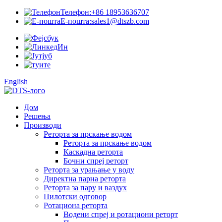
Телефон:
+86 18953636707
Е-пошта:
sales1@dtszb.com
English
Дом
Решења
Производи
Реторта за прскање водом
Реторта за прскање водом
Каскадна реторта
Бочни спреј реторт
Реторта за урањање у воду
Директна парна реторта
Реторта за пару и ваздух
Пилотски одговор
Ротациона реторта
Водени спреј и ротациони реторт