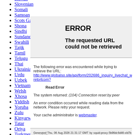
Slovenian
Somali
Samoan
Scots Gaelic
Shona
Sindhi
Sundanese
Swahili
Tajik
Tamil
Telugu
Thai
Ukrainian
Urdu
Uzbek
Vietnamese
Welsh
Xhosa
Yiddish
Yoruba
Zulu
Kinyarwanda
Tatar
Oriya
Turkmen