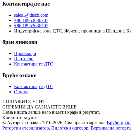
Контактирајте нас
sales1@dtszb.com
+86 18953636707
+86 18953636707
Индустријска зона ДТС, Жученг, провинција Шандонг, К
брзи линкови
Производи
Партнери
Контактирајте ДТС
Вруће ознаке
Контактирајте ДТС
О нама
ПОШАЉИТЕ УПИТ:
СПРЕМНИ ДА САЗНАЈЕТЕ ВИШЕ
Нема ништа лепше него видети крајњи резултат.
Кликните за упит
© Ауторска права - 2010-2026: Сва права задржана.
Врући прои
Ретортни стерилизатор
,
Пилотски одговор
,
Вертикална реторта