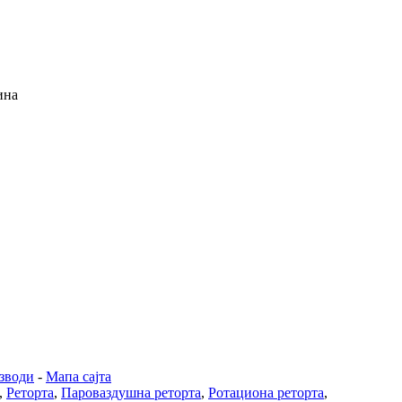
ина
зводи
-
Мапа сајта
,
Реторта
,
Пароваздушна реторта
,
Ротациона реторта
,