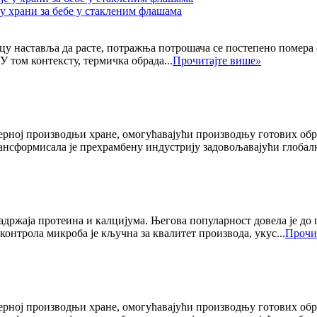
у храни за бебе у стакленим флашама
цу наставља да расте, потражња потрошача се постепено помера
У том контексту, термичка обрада...
Прочитајте више
»
рној производњи хране, омогућавајући производњу готових оброк
ансформисала је прехрамбену индустрију задовољавајући глобалн
 садржаја протеина и калцијума. Његова популарност довела је до
контрола микроба је кључна за квалитет производа, укус...
Прочи
рној производњи хране, омогућавајући производњу готових оброк