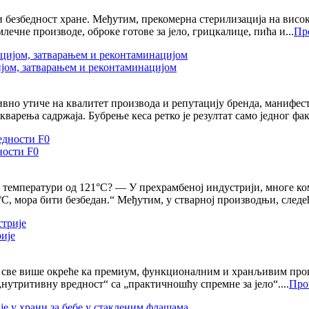
 безбедност хране. Међутим, прекомерна стерилизација на висо
ечне производе, оброке готове за јело, грицкалице, пића и...
Пр
ијом, затварањем и реконтаминацијом
тивно утиче на квалитет производа и репутацију бренда, манифе
арења садржаја. Бубрење кеса ретко је резултат само једног факт
ности F0
ој температури од 121°C? — У прехрамбеној индустрији, многе ко
C, мора бити безбедан.“ Међутим, у стварној производњи, следеће
рије
се све више окреће ка премиум, функционалним и хранљивим про
нутритивну вредност“ са „практичношћу спремне за јело“....
Про