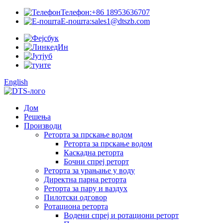
Телефон:
+86 18953636707
Е-пошта:
sales1@dtszb.com
English
Дом
Решења
Производи
Реторта за прскање водом
Реторта за прскање водом
Каскадна реторта
Бочни спреј реторт
Реторта за урањање у воду
Директна парна реторта
Реторта за пару и ваздух
Пилотски одговор
Ротациона реторта
Водени спреј и ротациони реторт