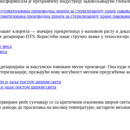
ансформисала је прехрамбену индустрију задовољавајући глобалне
оматизована производна линија за стерилизацију хране паковане
 нашег клијента — значајну прекретницу у њиховом расту и дока
је дизајнирао DTS. Користећи наше стручно знање у технологији 
меса
о дизајнирана за вакуумски паковане месне производе. Она нуди
 стерилизације, пружајући нову могућност месним предузећима з
 и даље постоје широм света
рвиране рибе суочавају се са критичним изазовима широм света:
о доводи до просипања на високој температури; застареле механи