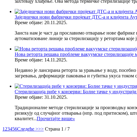
захтевају хлађење. Ова метода термичке стерилизације тр
Заједнички нови фабрички пројекат ДТС-а и клијента Аут
Време објаве: 20.11.2025.
Заиста нам је част да прославимо отварање нове фабрике
аутоматизоване линије за стерилизацију у ретортама које 
Нова реторта решава проблеме вакуумске стерилизације 
Време објаве: 14.11.2025.
Недавно је лансирана реторта за урањање у воду, посебн
загревања, деформације паковања и губитка укуса током
Стерилизација рибе у конзерви: Болне тачке у индустрији
Време објаве: 31.10.2025.
Традиционалне методе стерилизације за производњу конзе
ризикују од случајног отварања (нпр. под притиском), шт
квалитет...
Прочитајте више
»
1
2
3
4
5
6
Следеће >
>>
Страна 1 / 7