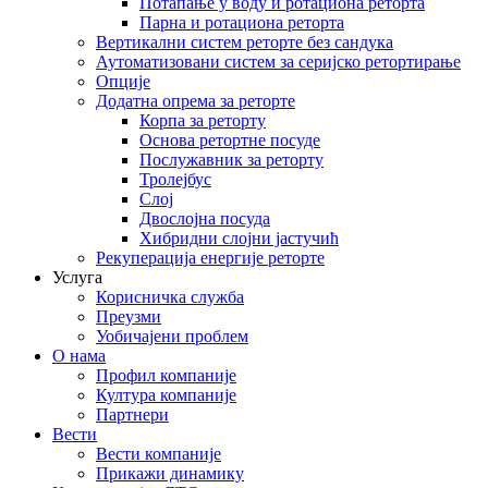
Потапање у воду и ротациона реторта
Парна и ротациона реторта
Вертикални систем реторте без сандука
Аутоматизовани систем за серијско ретортирање
Опције
Додатна опрема за реторте
Корпа за реторту
Основа ретортне посуде
Послужавник за реторту
Тролејбус
Слој
Двослојна посуда
Хибридни слојни јастучић
Рекуперација енергије реторте
Услуга
Корисничка служба
Преузми
Уобичајени проблем
О нама
Профил компаније
Култура компаније
Партнери
Вести
Вести компаније
Прикажи динамику