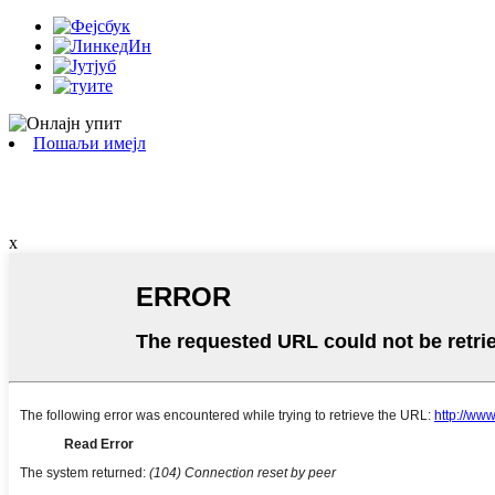
Пошаљи имејл
x