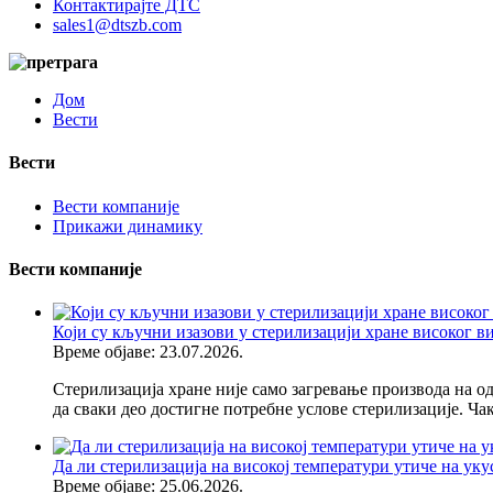
Контактирајте ДТС
sales1@dtszb.com
Дом
Вести
Вести
Вести компаније
Прикажи динамику
Вести компаније
Који су кључни изазови у стерилизацији хране високог в
Време објаве: 23.07.2026.
Стерилизација хране није само загревање производа на од
да сваки део достигне потребне услове стерилизације. Чак
Да ли стерилизација на високој температури утиче на уку
Време објаве: 25.06.2026.