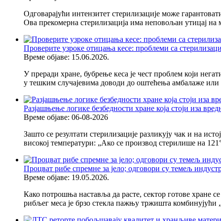
Одговарајући интензитет стерилизације може гарантовати
Ова прекомерна стерилизација има неповољан утицај на мл
Проверите узроке отицања кесе: проблеми са стерилизац
Време објаве: 15.06.2026.
У преради хране, бубрење кеса је чест проблем који нега
у тешким случајевима доводи до оштећења амбалаже или кв
Разјашњење логике безбедности хране која стоји иза вред
Време објаве: 06-08-2026
Зашто се резултати стерилизације разликују чак и на ист
високој температури: „Ако се производ стерилише на 121°
Процват рибе спремне за јело; одговори су темељ индуст
Време објаве: 19.05.2026.
Како потрошња наставља да расте, сектор готове хране 
рибљег меса је брзо стекла пажњу тржишта комбинујући „