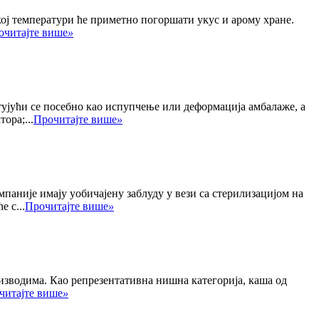
кој температури ће приметно погоршати укус и арому хране.
очитајте више
»
стујући се посебно као испупчење или деформација амбалаже, а
ора;...
Прочитајте више
»
мпаније имају уобичајену заблуду у вези са стерилизацијом на
 с...
Прочитајте више
»
изводима. Као репрезентативна нишна категорија, каша од
читајте више
»