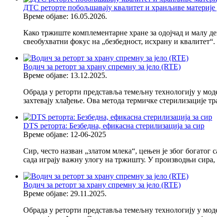
ДТС реторте побољшавају квалитет и хранљиве материје 
Време објаве: 16.05.2026.
Како тржиште комплементарне хране за одојчад и малу де
свеобухватни фокус на „безбедност, исхрану и квалитет“. 
Водич за реторт за храну спремну за јело (RTE)
Време објаве: 13.12.2025.
Обрада у реторти представља темељну технологију у моде
захтевају хлађење. Ова метода термичке стерилизације тр
DTS реторта: Безбедна, ефикасна стерилизација за сир
Време објаве: 12-06-2025
Сир, често назван „златом млека“, цењен је због богатог
сада играју важну улогу на тржишту. У производњи сира, 
Водич за реторт за храну спремну за јело (RTE)
Време објаве: 29.11.2025.
Обрада у реторти представља темељну технологију у моде