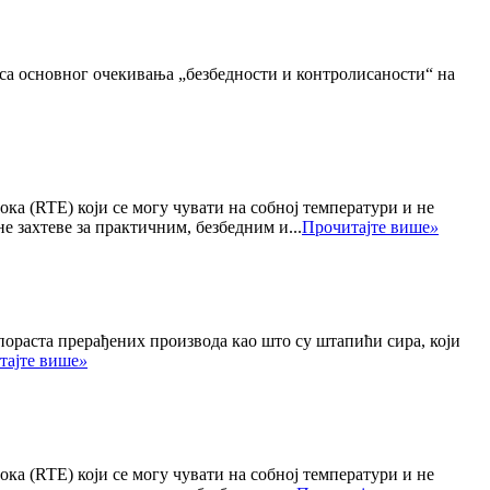
 са основног очекивања „безбедности и контролисаности“ на
а (RTE) који се могу чувати на собној температури и не
е захтеве за практичним, безбедним и...
Прочитајте више
»
 пораста прерађених производа као што су штапићи сира, који
тајте више
»
а (RTE) који се могу чувати на собној температури и не