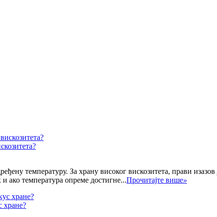
искозитета?
ређену температуру. За храну високог вискозитета, прави изазов
 и ако температура опреме достигне...
Прочитајте више
»
с хране?