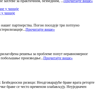
 захтеве за практичним, безбедним, ...
Прочитајте више
»
 у чиније
з нашег партнерства. Погон поседује три потпуно
стерилизације...
Прочитајте више
»
 прилагођена решења за проблеме попут неравномерног
а побољшање производње...
Прочитајте више
»
​ Безбедносни ризици: Неодговарајуће браве врата реторте
чке браве се често временом олабављују.​ Неуједначен