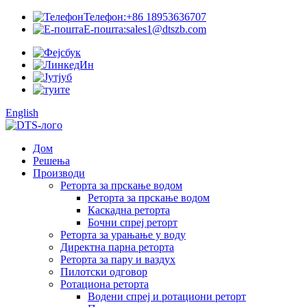
Телефон:
+86 18953636707
Е-пошта:
sales1@dtszb.com
English
Дом
Решења
Производи
Реторта за прскање водом
Реторта за прскање водом
Каскадна реторта
Бочни спреј реторт
Реторта за урањање у воду
Директна парна реторта
Реторта за пару и ваздух
Пилотски одговор
Ротациона реторта
Водени спреј и ротациони реторт