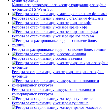
Машина за ретортирање за кесице грицкалица за кућне
љубимце DTS Water Spr...
Реторта за стерилизацију млека у стакленим флашама
Реторта за стерилизацију конзервиране кафе
Реторта за стерилизацију конзервираног пасуља
Реторта за распршивање воде — стаклене боце, тоници
Реторта за стерилизацију сосова и зачина
Реторта за стерилизацију конзервиране хране за кућне
љубимце
Реторта за стерилизацију вакуумски пакованог и
конзервираног кукуруза
Реторта за стерилизацију конзерви туњевине