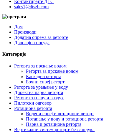
Контактирајте ДТС
sales1@dtszb.com
Дом
Производи
Додатна опрема за реторте
Двослојна посуда
Категорије
Реторта за прскање водом
Реторта за прскање водом
Каскадна реторта
Бочни спреј реторт
Реторта за урањање у воду
Директна парна реторта
Реторта за пару и ваздух
Пилотски одговор
Ротациона реторта
Водени спреј и ротациони реторт
Потапање у воду и ротациона реторта
Парна и ротациона реторта
Вертикални систем реторте без сандука