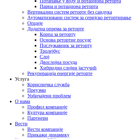
Потапање у воду и ротациона реторта
Парна и ротациона реторта
Вертикални систем реторте без сандука
Аутоматизовани систем за серијско ретортирање
Опције
Додатна опрема за реторте
Корпа за реторту
Основа ретортне посуде
Послужавник за реторту
Тролејбус
Слој
Двослојна посуда
Хибридни слојни јастучић
Рекуперација енергије реторте
Услуга
Корисничка служба
Преузми
Уобичајени проблем
О нама
Профил компаније
Култура компаније
Партнери
Вести
Вести компаније
Прикажи динамику