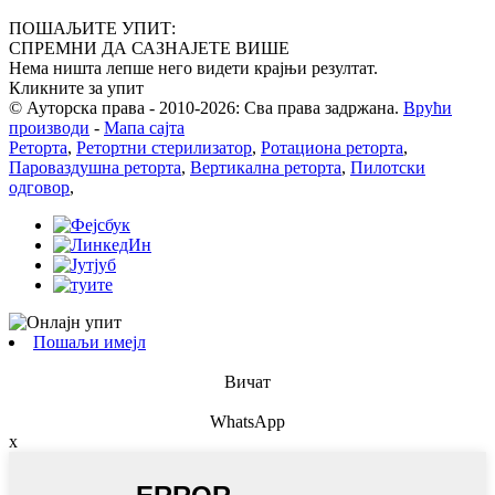
ПОШАЉИТЕ УПИТ:
СПРЕМНИ ДА САЗНАЈЕТЕ ВИШЕ
Нема ништа лепше него видети крајњи резултат.
Кликните за упит
© Ауторска права - 2010-2026: Сва права задржана.
Врући
производи
-
Мапа сајта
Реторта
,
Ретортни стерилизатор
,
Ротациона реторта
,
Пароваздушна реторта
,
Вертикална реторта
,
Пилотски
одговор
,
Пошаљи имејл
Вичат
WhatsApp
x