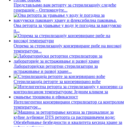
Представљамо вам реторту за стерилизацију следеће
генерације – Оптимизујте...
Ова реторта за урањање у воду је погодна за вакуумско
п...
Опрема за стерилизацију конзервиране рибе на високој
температури...
Лабораторијски ретортни стерилизатори за
истраживање и развој хране...
Стерилизација реторте за конзервирано воће
Интелигентни конзервирани стерилизатор са контролом
температуре...