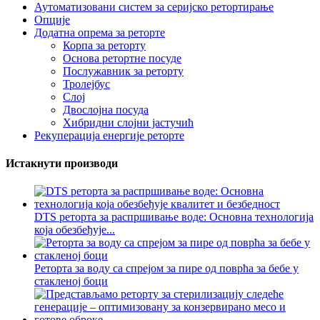
Аутоматизовани систем за серијско ретортирање
Опције
Додатна опрема за реторте
Корпа за реторту
Основа ретортне посуде
Послужавник за реторту
Тролејбус
Слој
Двослојна посуда
Хибридни слојни јастучић
Рекуперација енергије реторте
Истакнути производи
DTS реторта за распршивање воде: Основна технологија
која обезбеђује...
Реторта за воду са спрејом за пире од поврћа за бебе у
стакленој боци