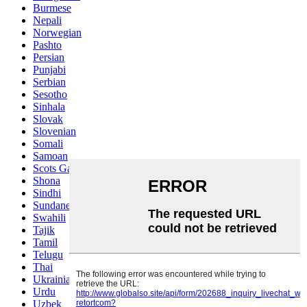
Burmese
Nepali
Norwegian
Pashto
Persian
Punjabi
Serbian
Sesotho
Sinhala
Slovak
Slovenian
Somali
Samoan
Scots Gaelic
Shona
Sindhi
Sundanese
Swahili
Tajik
Tamil
Telugu
Thai
Ukrainian
Urdu
Uzbek