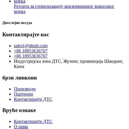
Реторта за стерилизацију конзервираног кокосовог
млека
Двослојна посуда
Контактирајте нас
sales1@dtszb.com
+86 18953636707
+86 18953636707
Индустријска зона ДТС, Жученг, провинција Шандонг,
Кина
брзи линкови
Производи
Партнери
Контактирајте ДТС
Вруће ознаке
Контактирајте ДТС
О нама