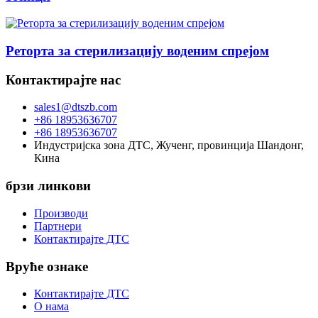
Реторта за стерилизацију воденим спрејом
Контактирајте нас
sales1@dtszb.com
+86 18953636707
+86 18953636707
Индустријска зона ДТС, Жученг, провинција Шандонг,
Кина
брзи линкови
Производи
Партнери
Контактирајте ДТС
Вруће ознаке
Контактирајте ДТС
О нама