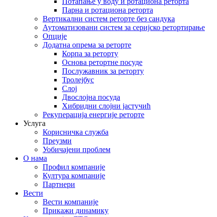
Потапање у воду и ротациона реторта
Парна и ротациона реторта
Вертикални систем реторте без сандука
Аутоматизовани систем за серијско ретортирање
Опције
Додатна опрема за реторте
Корпа за реторту
Основа ретортне посуде
Послужавник за реторту
Тролејбус
Слој
Двослојна посуда
Хибридни слојни јастучић
Рекуперација енергије реторте
Услуга
Корисничка служба
Преузми
Уобичајени проблем
О нама
Профил компаније
Култура компаније
Партнери
Вести
Вести компаније
Прикажи динамику