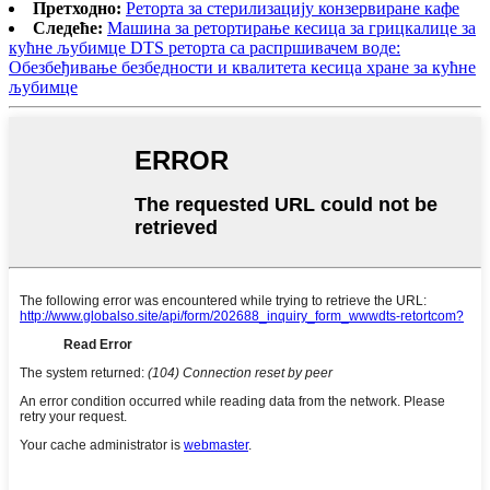
Претходно:
Реторта за стерилизацију конзервиране кафе
Следеће:
Машина за ретортирање кесица за грицкалице за
кућне љубимце DTS реторта са распршивачем воде:
Обезбеђивање безбедности и квалитета кесица хране за кућне
љубимце