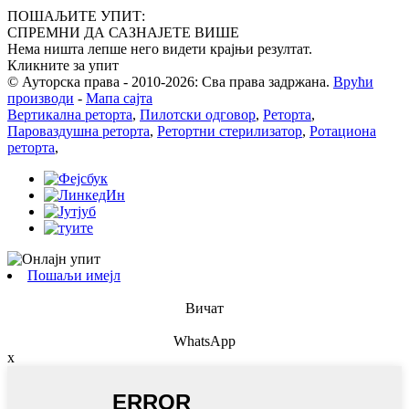
ПОШАЉИТЕ УПИТ:
СПРЕМНИ ДА САЗНАЈЕТЕ ВИШЕ
Нема ништа лепше него видети крајњи резултат.
Кликните за упит
© Ауторска права - 2010-2026: Сва права задржана.
Врући
производи
-
Мапа сајта
Вертикална реторта
,
Пилотски одговор
,
Реторта
,
Пароваздушна реторта
,
Ретортни стерилизатор
,
Ротациона
реторта
,
Пошаљи имејл
Вичат
WhatsApp
x