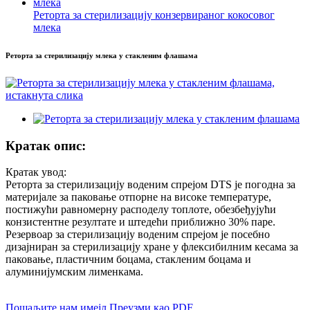
Реторта за стерилизацију конзервираног кокосовог
млека
Реторта за стерилизацију млека у стакленим флашама
Кратак опис:
Кратак увод:
Реторта за стерилизацију воденим спрејом DTS је погодна за
материјале за паковање отпорне на високе температуре,
постижући равномерну расподелу топлоте, обезбеђујући
конзистентне резултате и штедећи приближно 30% паре.
Резервоар за стерилизацију воденим спрејом је посебно
дизајниран за стерилизацију хране у флексибилним кесама за
паковање, пластичним боцама, стакленим боцама и
алуминијумским лименкама.
Пошаљите нам имејл
Преузми као PDF