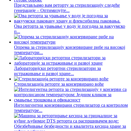
Представљамо вам реторту за стерилизацију следеће
генерације – Оптимизујте...
Ова реторта за урањање у воду је погодна за вакуумско
п...
Опрема за стерилизацију конзервиране рибе на високој
температури...
Лабораторијски ретортни стерилизатори за
истраживање и развој хране...
Стерилизација реторте за конзервирано воће
Интелигентни конзервирани стерилизатор са контролом
температуре...