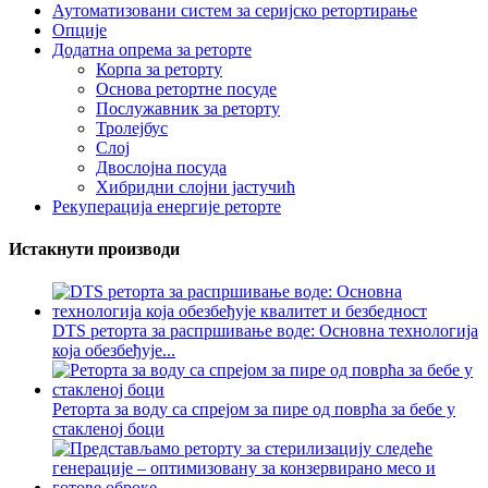
Аутоматизовани систем за серијско ретортирање
Опције
Додатна опрема за реторте
Корпа за реторту
Основа ретортне посуде
Послужавник за реторту
Тролејбус
Слој
Двослојна посуда
Хибридни слојни јастучић
Рекуперација енергије реторте
Истакнути производи
DTS реторта за распршивање воде: Основна технологија
која обезбеђује...
Реторта за воду са спрејом за пире од поврћа за бебе у
стакленој боци