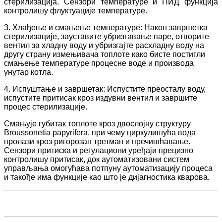
стерилизација. Сензори температуре и ПИД функција
контролишу флуктуације температуре.
3. Хлађење и смањење температуре: Након завршетка
стерилизације, зауставите убризгавање паре, отворите
вентил за хладну воду и убризгајте расхладну воду на
другу страну измењивача топлоте како бисте постигли
смањење температуре процесне воде и производа
унутар котла.
4. Испуштање и завршетак: Испустите преосталу воду,
испустите притисак кроз издувни вентил и завршите
процес стерилизације.
Смањује губитак топлоте кроз двослојну структуру
Broussonetia papyrifera, при чему циркулишућа вода
пролази кроз ригорозан третман и пречишћавање.
Сензори притиска и регулациони уређаји прецизно
контролишу притисак, док аутоматизовани систем
управљања омогућава потпуну аутоматизацију процеса
и такође има функције као што је дијагностика кварова.