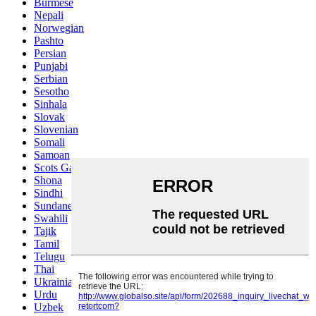
Burmese
Nepali
Norwegian
Pashto
Persian
Punjabi
Serbian
Sesotho
Sinhala
Slovak
Slovenian
Somali
Samoan
Scots Gaelic
Shona
Sindhi
Sundanese
Swahili
Tajik
Tamil
Telugu
Thai
Ukrainian
Urdu
Uzbek