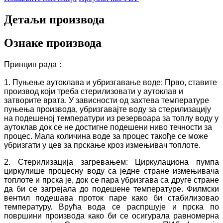
Детаљи производа
Ознаке производа
Принцип рада：
1. Пуњење аутоклава и убризгавање воде: Прво, ставите
производ који треба стерилизовати у аутоклав и
затворите врата. У зависности од захтева температуре
пуњења производа, убризгавајте воду за стерилизацију
на подешеној температури из резервоара за топлу воду у
аутоклав док се не достигне подешени ниво течности за
процес. Мала количина воде за процес такође се може
убризгати у цев за прскање кроз измењивач топлоте.
2. Стерилизација загревањем: Циркулациона пумпа
циркулише процесну воду са једне стране измењивача
топлоте и прска је, док се пара убризгава са друге стране
да би се загрејала до подешене температуре. Филмски
вентил подешава проток паре како би стабилизовао
температуру. Врућа вода се распршује и прска по
површини производа како би се осигурала равномерна