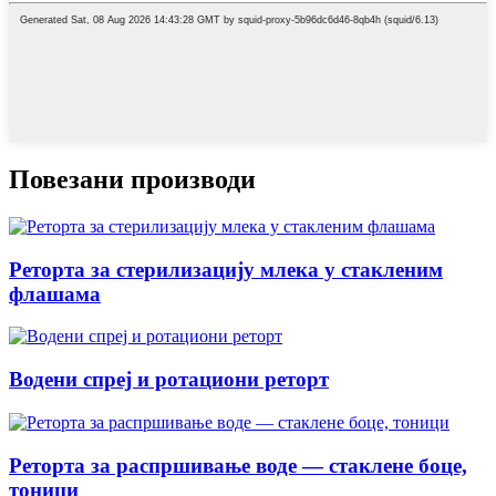
Повезани производи
Реторта за стерилизацију млека у стакленим
флашама
Водени спреј и ротациони реторт
Реторта за распршивање воде — стаклене боце,
тоници