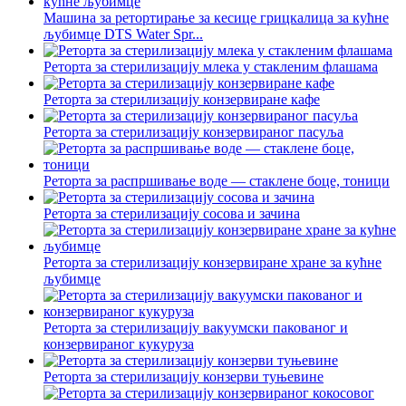
Машина за ретортирање за кесице грицкалица за кућне
љубимце DTS Water Spr...
Реторта за стерилизацију млека у стакленим флашама
Реторта за стерилизацију конзервиране кафе
Реторта за стерилизацију конзервираног пасуља
Реторта за распршивање воде — стаклене боце, тоници
Реторта за стерилизацију сосова и зачина
Реторта за стерилизацију конзервиране хране за кућне
љубимце
Реторта за стерилизацију вакуумски пакованог и
конзервираног кукуруза
Реторта за стерилизацију конзерви туњевине