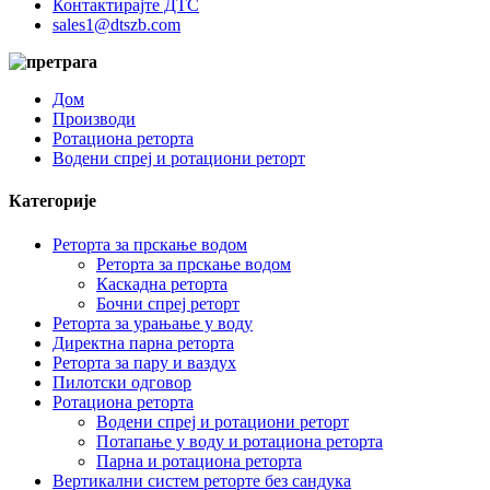
Контактирајте ДТС
sales1@dtszb.com
Дом
Производи
Ротациона реторта
Водени спреј и ротациони реторт
Категорије
Реторта за прскање водом
Реторта за прскање водом
Каскадна реторта
Бочни спреј реторт
Реторта за урањање у воду
Директна парна реторта
Реторта за пару и ваздух
Пилотски одговор
Ротациона реторта
Водени спреј и ротациони реторт
Потапање у воду и ротациона реторта
Парна и ротациона реторта
Вертикални систем реторте без сандука