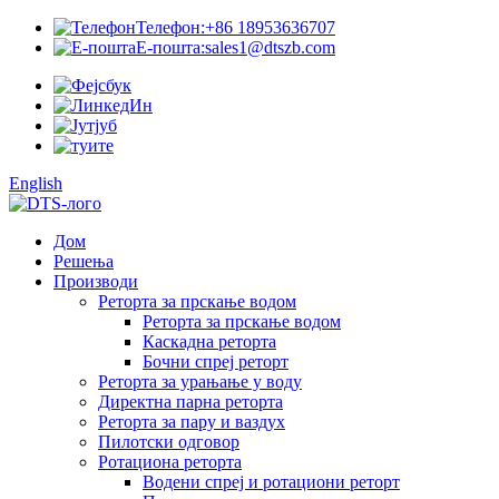
Телефон:
+86 18953636707
Е-пошта:
sales1@dtszb.com
English
Дом
Решења
Производи
Реторта за прскање водом
Реторта за прскање водом
Каскадна реторта
Бочни спреј реторт
Реторта за урањање у воду
Директна парна реторта
Реторта за пару и ваздух
Пилотски одговор
Ротациона реторта
Водени спреј и ротациони реторт