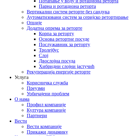
Потапање у воду и ротациона реторта
Парна и ротациона реторта
Вертикални систем реторте без сандука
Аутоматизовани систем за серијско ретортирање
Опције
Додатна опрема за реторте
Корпа за реторту
Основа ретортне посуде
Послужавник за реторту
Тролејбус
Слој
Двослојна посуда
Хибридни слојни јастучић
Рекуперација енергије реторте
Услуга
Корисничка служба
Преузми
Уобичајени проблем
О нама
Профил компаније
Култура компаније
Партнери
Вести
Вести компаније
Прикажи динамику