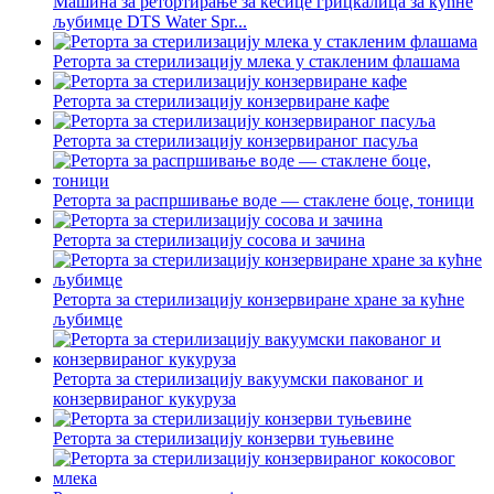
Машина за ретортирање за кесице грицкалица за кућне
љубимце DTS Water Spr...
Реторта за стерилизацију млека у стакленим флашама
Реторта за стерилизацију конзервиране кафе
Реторта за стерилизацију конзервираног пасуља
Реторта за распршивање воде — стаклене боце, тоници
Реторта за стерилизацију сосова и зачина
Реторта за стерилизацију конзервиране хране за кућне
љубимце
Реторта за стерилизацију вакуумски пакованог и
конзервираног кукуруза
Реторта за стерилизацију конзерви туњевине