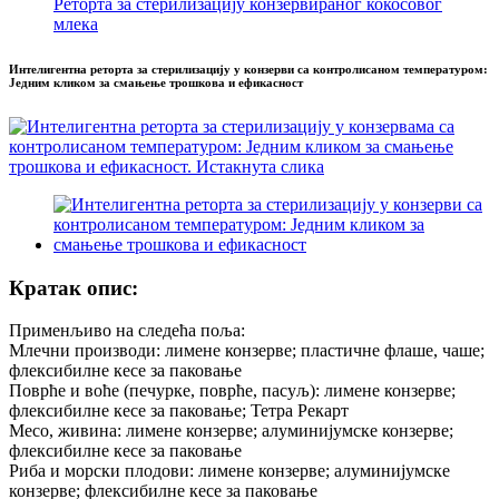
Реторта за стерилизацију конзервираног кокосовог
млека
Интелигентна реторта за стерилизацију у конзерви са контролисаном температуром:
Једним кликом за смањење трошкова и ефикасност
Кратак опис:
Применљиво на следећа поља:
Млечни производи: лимене конзерве; пластичне флаше, чаше;
флексибилне кесе за паковање
Поврће и воће (печурке, поврће, пасуљ): лимене конзерве;
флексибилне кесе за паковање; Тетра Рекарт
Месо, живина: лимене конзерве; алуминијумске конзерве;
флексибилне кесе за паковање
Риба и морски плодови: лимене конзерве; алуминијумске
конзерве; флексибилне кесе за паковање