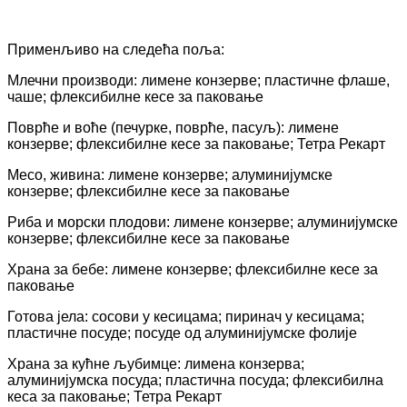
Применљиво на следећа поља:
Млечни производи: лимене конзерве; пластичне флаше,
чаше; флексибилне кесе за паковање
Поврће и воће (печурке, поврће, пасуљ): лимене
конзерве; флексибилне кесе за паковање; Тетра Рекарт
Месо, живина: лимене конзерве; алуминијумске
конзерве; флексибилне кесе за паковање
Риба и морски плодови: лимене конзерве; алуминијумске
конзерве; флексибилне кесе за паковање
Храна за бебе: лимене конзерве; флексибилне кесе за
паковање
Готова јела: сосови у кесицама; пиринач у кесицама;
пластичне посуде; посуде од алуминијумске фолије
Храна за кућне љубимце: лимена конзерва;
алуминијумска посуда; пластична посуда; флексибилна
кеса за паковање; Тетра Рекарт