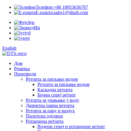
Телефон:
+86 18953636707
Е-пошта:
sales1@dtszb.com
English
Дом
Решења
Производи
Реторта за прскање водом
Реторта за прскање водом
Каскадна реторта
Бочни спреј реторт
Реторта за урањање у воду
Директна парна реторта
Реторта за пару и ваздух
Пилотски одговор
Ротациона реторта
Водени спреј и ротациони реторт