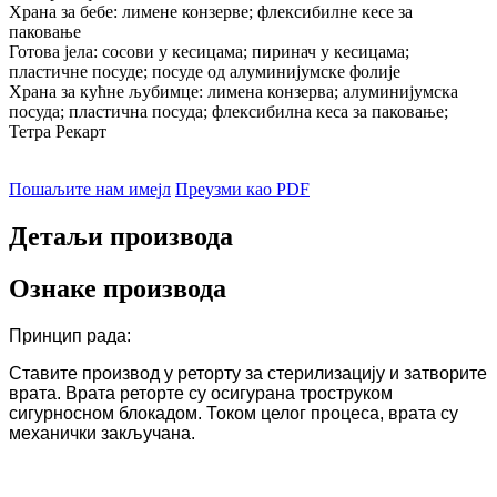
Храна за бебе: лимене конзерве; флексибилне кесе за
паковање
Готова јела: сосови у кесицама; пиринач у кесицама;
пластичне посуде; посуде од алуминијумске фолије
Храна за кућне љубимце: лимена конзерва; алуминијумска
посуда; пластична посуда; флексибилна кеса за паковање;
Тетра Рекарт
Пошаљите нам имејл
Преузми као PDF
Детаљи производа
Ознаке производа
Принцип рада:
Ставите производ у реторту за стерилизацију и затворите
врата. Врата реторте су осигурана троструком
сигурносном блокадом. Током целог процеса, врата су
механички закључана.