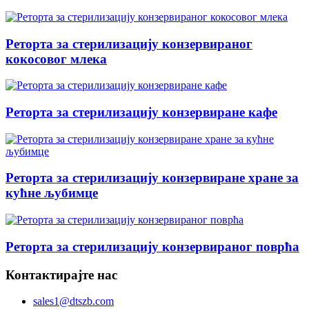
Реторта за стерилизацију конзервираног
кокосовог млека
Реторта за стерилизацију конзервиране кафе
Реторта за стерилизацију конзервиране хране за
кућне љубимце
Реторта за стерилизацију конзервираног поврћа
Контактирајте нас
sales1@dtszb.com