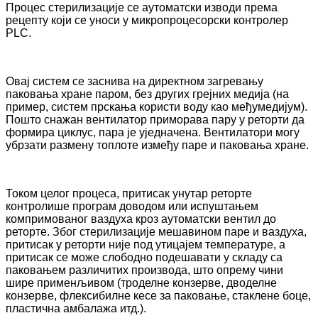
Процес стерилизације се аутоматски изводи према
рецепту који се уноси у микропроцесорски контролер
PLC.
Овај систем се заснива на директном загревању
паковања хране паром, без других грејних медија (на
пример, систем прскања користи воду као међумедијум).
Пошто снажан вентилатор приморава пару у реторти да
формира циклус, пара је уједначена. Вентилатори могу
убрзати размену топлоте између паре и паковања хране.
Током целог процеса, притисак унутар реторте
контролише програм доводом или испуштањем
компримованог ваздуха кроз аутоматски вентил до
реторте. Због стерилизације мешавином паре и ваздуха,
притисак у реторти није под утицајем температуре, а
притисак се може слободно подешавати у складу са
паковањем различитих производа, што опрему чини
шире применљивом (троделне конзерве, дводелне
конзерве, флексибилне кесе за паковање, стаклене боце,
пластична амбалажа итд.).