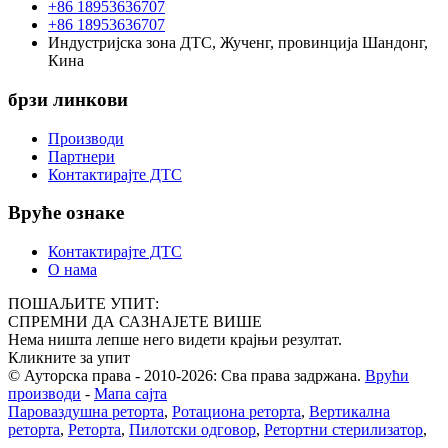
+86 18953636707
+86 18953636707
Индустријска зона ДТС, Жученг, провинција Шандонг,
Кина
брзи линкови
Производи
Партнери
Контактирајте ДТС
Вруће ознаке
Контактирајте ДТС
О нама
ПОШАЉИТЕ УПИТ:
СПРЕМНИ ДА САЗНАЈЕТЕ ВИШЕ
Нема ништа лепше него видети крајњи резултат.
Кликните за упит
© Ауторска права - 2010-2026: Сва права задржана.
Врући
производи
-
Мапа сајта
Пароваздушна реторта
,
Ротациона реторта
,
Вертикална
реторта
,
Реторта
,
Пилотски одговор
,
Ретортни стерилизатор
,