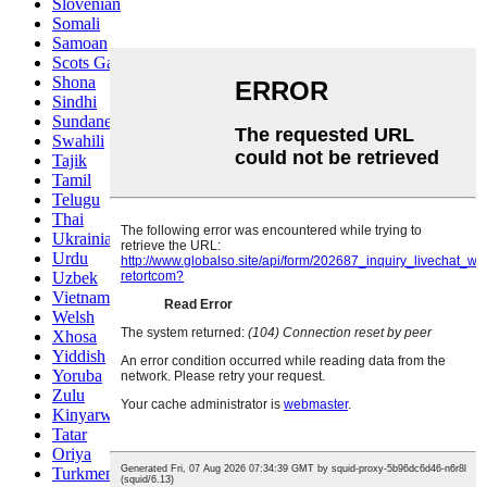
Slovenian
Somali
Samoan
Scots Gaelic
Shona
Sindhi
Sundanese
Swahili
Tajik
Tamil
Telugu
Thai
Ukrainian
Urdu
Uzbek
Vietnamese
Welsh
Xhosa
Yiddish
Yoruba
Zulu
Kinyarwanda
Tatar
Oriya
Turkmen