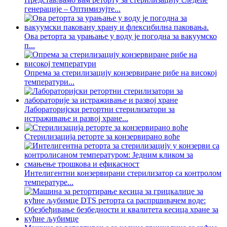
генерације – Оптимизујте...
Ова реторта за урањање у воду је погодна за вакуумско
п...
Опрема за стерилизацију конзервиране рибе на високој
температури...
Лабораторијски ретортни стерилизатори за
истраживање и развој хране...
Стерилизација реторте за конзервирано воће
Интелигентни конзервирани стерилизатор са контролом
температуре...