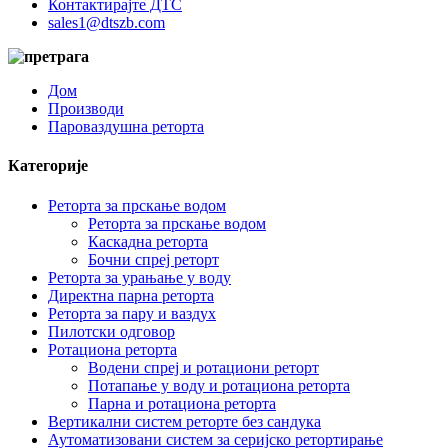
Контактирајте ДТС
sales1@dtszb.com
Дом
Производи
Пароваздушна реторта
Категорије
Реторта за прскање водом
Реторта за прскање водом
Каскадна реторта
Бочни спреј реторт
Реторта за урањање у воду
Директна парна реторта
Реторта за пару и ваздух
Пилотски одговор
Ротациона реторта
Водени спреј и ротациони реторт
Потапање у воду и ротациона реторта
Парна и ротациона реторта
Вертикални систем реторте без сандука
Аутоматизовани систем за серијско ретортирање