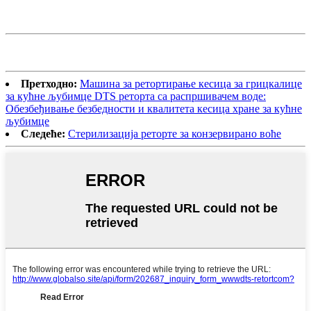
Претходно:
Машина за ретортирање кесица за грицкалице
за кућне љубимце DTS реторта са распршивачем воде:
Обезбеђивање безбедности и квалитета кесица хране за кућне
љубимце
Следеће:
Стерилизација реторте за конзервирано воће