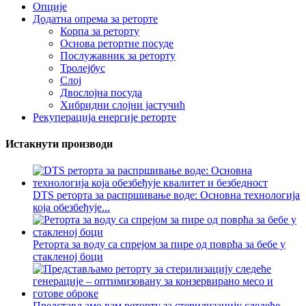
Опције
Додатна опрема за реторте
Корпа за реторту
Основа ретортне посуде
Послужавник за реторту
Тролејбус
Слој
Двослојна посуда
Хибридни слојни јастучић
Рекуперација енергије реторте
Истакнути производи
DTS реторта за распршивање воде: Основна технологија
која обезбеђује...
Реторта за воду са спрејом за пире од поврћа за бебе у
стакленој боци
Представљамо вам реторту за стерилизацију следеће