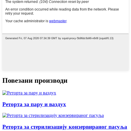
Повезани производи
Реторта за пару и ваздух
Реторта за стерилизацију конзервираног пасуља