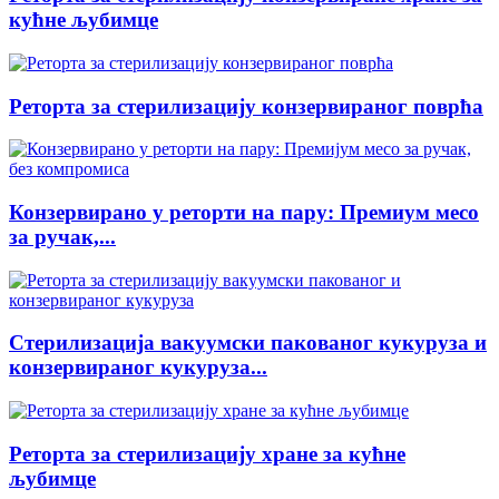
кућне љубимце
Реторта за стерилизацију конзервираног поврћа
Конзервирано у реторти на пару: Премиум месо
за ручак,...
Стерилизација вакуумски пакованог кукуруза и
конзервираног кукуруза...
Реторта за стерилизацију хране за кућне
љубимце