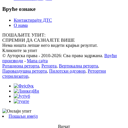
Вруће ознаке
Контактирајте ДТС
О нама
ПОШАЉИТЕ УПИТ:
СПРЕМНИ ДА САЗНАЈЕТЕ ВИШЕ
Нема ништа лепше него видети крајњи резултат.
Кликните за упит
© Ауторска права - 2010-2026: Сва права задржана.
Врући
производи
-
Мапа сајта
Ротациона реторта
,
Реторта
,
Вертикална реторта
,
Пароваздушна реторта
,
Пилотски одговор
,
Ретортни
стерилизатор
,
Пошаљи имејл
Вичат