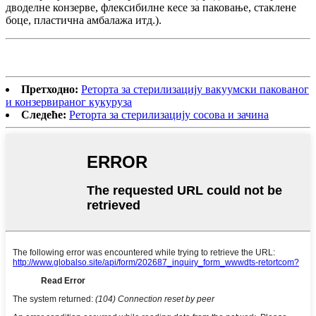
дводелне конзерве, флексибилне кесе за паковање, стаклене
боце, пластична амбалажа итд.).
Претходно:
Реторта за стерилизацију вакуумски пакованог
и конзервираног кукуруза
Следеће:
Реторта за стерилизацију сосова и зачина