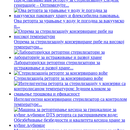
генерације – Оптимизујте...
Ова реторта за урањање у воду је погодна за вакуумско
п...
Опрема за стерилизацију конзервиране рибе на високој
температури...
Лабораторијски ретортни стерилизатори за
истраживање и развој хране...
Стерилизација реторте за конзервирано воће
Интелигентни конзервирани стерилизатор са контролом
температуре...