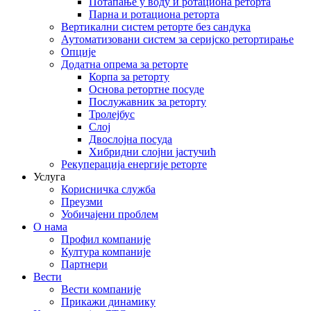
Потапање у воду и ротациона реторта
Парна и ротациона реторта
Вертикални систем реторте без сандука
Аутоматизовани систем за серијско ретортирање
Опције
Додатна опрема за реторте
Корпа за реторту
Основа ретортне посуде
Послужавник за реторту
Тролејбус
Слој
Двослојна посуда
Хибридни слојни јастучић
Рекуперација енергије реторте
Услуга
Корисничка служба
Преузми
Уобичајени проблем
О нама
Профил компаније
Култура компаније
Партнери
Вести
Вести компаније
Прикажи динамику