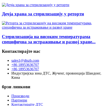
Дечја храна за стерилизацију у реторти
Стерилизација на високим температурама
специфична за истраживање и развој хране...
Контактирајте нас
sales1@dtszb.com
+86 18953636707
+86 18953636707
Индустријска зона ДТС, Жученг, провинција Шандонг,
Кина
брзи линкови
Производи
Партнери
Контактирајте ДТС