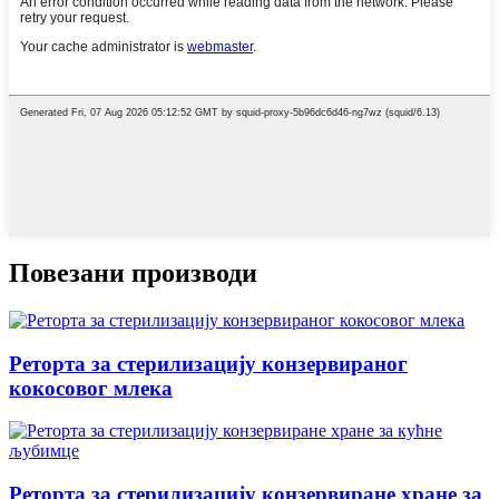
Повезани производи
Реторта за стерилизацију конзервираног
кокосовог млека
Реторта за стерилизацију конзервиране хране за