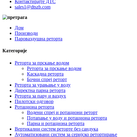
Контактирајте ДТС
sales1@dtszb.com
Дом
Производи
Пароваздушна реторта
Категорије
Реторта за прскање водом
Реторта за прскање водом
Каскадна реторта
Бочни спреј реторт
Реторта за урањање у воду
Директна парна реторта
Реторта за пару и ваздух
Пилотски одговор
Ротациона реторта
Водени спреј и ротациони реторт
Потапање у воду и ротациона реторта
Парна и ротациона реторта
Вертикални систем реторте без сандука
Аутоматизовани систем за серијско ретортирање