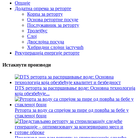
Опције
Додатна опрема за реторте
Корпа за реторту
Основа ретортне посуде
Послужавник за реторту
Тролејбус
Слој
Двослојна посуда
Хибридни слојни јастучић
Рекуперација енергије реторте
Истакнути производи
DTS реторта за распршивање воде: Основна технологија
која обезбеђује...
Реторта за воду са спрејом за пире од поврћа за бебе у
стакленој боци
Представљамо вам реторту за стерилизацију следеће