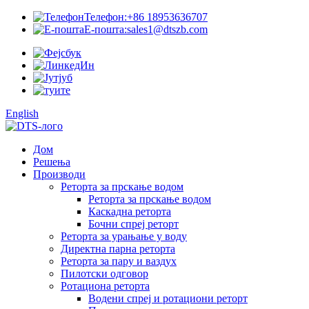
Телефон:
+86 18953636707
Е-пошта:
sales1@dtszb.com
English
Дом
Решења
Производи
Реторта за прскање водом
Реторта за прскање водом
Каскадна реторта
Бочни спреј реторт
Реторта за урањање у воду
Директна парна реторта
Реторта за пару и ваздух
Пилотски одговор
Ротациона реторта
Водени спреј и ротациони реторт