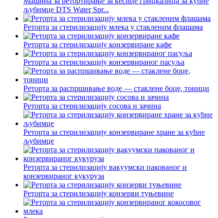
Машина за ретортирање за кесице грицкалица за кућне
љубимце DTS Water Spr...
Реторта за стерилизацију млека у стакленим флашама
Реторта за стерилизацију конзервиране кафе
Реторта за стерилизацију конзервираног пасуља
Реторта за распршивање воде — стаклене боце, тоници
Реторта за стерилизацију сосова и зачина
Реторта за стерилизацију конзервиране хране за кућне
љубимце
Реторта за стерилизацију вакуумски пакованог и
конзервираног кукуруза
Реторта за стерилизацију конзерви туњевине