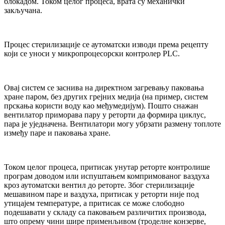
блокадом. Током целог процеса, врата су механички
закључана.
Процес стерилизације се аутоматски изводи према рецепту
који се уноси у микропроцесорски контролер PLC.
Овај систем се заснива на директном загревању паковања
хране паром, без других грејних медија (на пример, систем
прскања користи воду као међумедијум). Пошто снажан
вентилатор приморава пару у реторти да формира циклус,
пара је уједначена. Вентилатори могу убрзати размену топлоте
између паре и паковања хране.
Током целог процеса, притисак унутар реторте контролише
програм доводом или испуштањем компримованог ваздуха
кроз аутоматски вентил до реторте. Због стерилизације
мешавином паре и ваздуха, притисак у реторти није под
утицајем температуре, а притисак се може слободно
подешавати у складу са паковањем различитих производа,
што опрему чини шире применљивом (троделне конзерве,