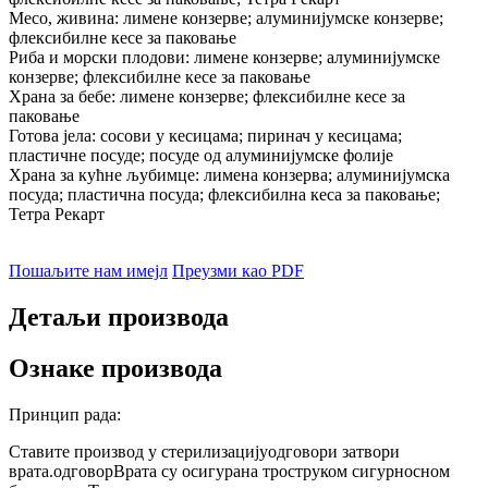
Месо, живина: лимене конзерве; алуминијумске конзерве;
флексибилне кесе за паковање
Риба и морски плодови: лимене конзерве; алуминијумске
конзерве; флексибилне кесе за паковање
Храна за бебе: лимене конзерве; флексибилне кесе за
паковање
Готова јела: сосови у кесицама; пиринач у кесицама;
пластичне посуде; посуде од алуминијумске фолије
Храна за кућне љубимце: лимена конзерва; алуминијумска
посуда; пластична посуда; флексибилна кеса за паковање;
Тетра Рекарт
Пошаљите нам имејл
Преузми као PDF
Детаљи производа
Ознаке производа
Принцип рада:
Ставите производ у стерилизацију
одговор
и затвори
врата.
одговор
Врата су осигурана троструком сигурносном