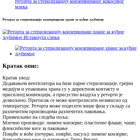
Реторта за стерилизацију конзервираног кокосовог
млека
Реторта за стерилизацију конзервиране хране за кућне љубимце
Кратак опис:
Кратак увод:
Додавањем вентилатора на бази парне стерилизације, грејни
медијум и упакована храна су у директном контакту и
присилној конвекцији, а присуство ваздуха у реторти је
дозвољено. Притисак се може контролисати независно од
температуре. Реторта може подесити више фаза у складу са
различитим производима различитих паковања.
Применљиво на следећа поља:
Млечни производи: лимене конзерве; пластичне флаше, чаше;
флексибилне кесе за паковање
Поврће и воће (печурке, поврће, пасуљ): лимене конзерве;
флексибилне кесе за паковање; Тетра Рекарт