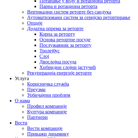
Потапање у воду и ротациона реторта
Парна и ротациона реторта
Вертикални систем реторте без сандука
Аутоматизовани систем за серијско ретортирање
Опције
Додатна опрема за реторте
Корпа за реторту
Основа ретортне посуде
Послужавник за реторту
Тролејбус
Слој
Двослојна посуда
Хибридни слојни јастучић
Рекуперација енергије реторте
Услуга
Корисничка служба
Преузми
Уобичајени проблем
О нама
Профил компаније
Култура компаније
Партнери
Вести
Вести компаније
Прикажи динамику