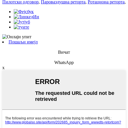
Пилотски одговор
,
Пароваздушна реторта
,
Ротациона реторта
,
Пошаљи имејл
Вичат
WhatsApp
x