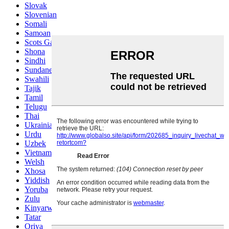
Slovak
Slovenian
Somali
Samoan
Scots Gaelic
Shona
Sindhi
Sundanese
Swahili
Tajik
Tamil
Telugu
Thai
Ukrainian
Urdu
Uzbek
Vietnamese
Welsh
Xhosa
Yiddish
Yoruba
Zulu
Kinyarwanda
Tatar
Oriya