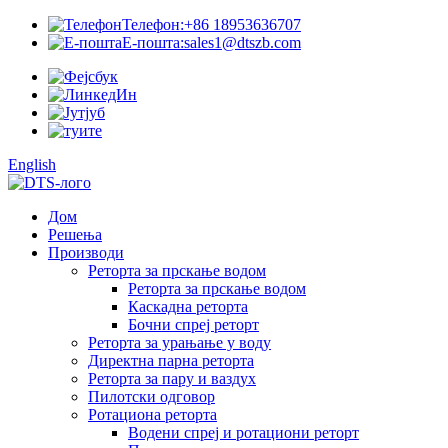
Телефон:
+86 18953636707
Е-пошта:
sales1@dtszb.com
English
Дом
Решења
Производи
Реторта за прскање водом
Реторта за прскање водом
Каскадна реторта
Бочни спреј реторт
Реторта за урањање у воду
Директна парна реторта
Реторта за пару и ваздух
Пилотски одговор
Ротациона реторта
Водени спреј и ротациони реторт