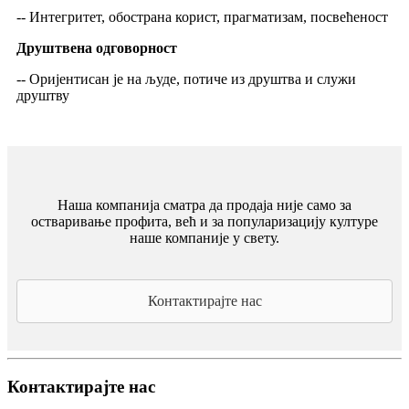
-- Интегритет, обострана корист, прагматизам, посвећеност
Друштвена одговорност
-- Оријентисан је на људе, потиче из друштва и служи
друштву
Наша компанија сматра да продаја није само за
остваривање профита, већ и за популаризацију културе
наше компаније у свету.
Контактирајте нас
Контактирајте нас