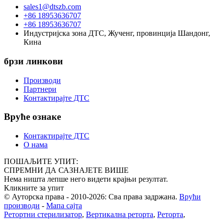
sales1@dtszb.com
+86 18953636707
+86 18953636707
Индустријска зона ДТС, Жученг, провинција Шандонг,
Кина
брзи линкови
Производи
Партнери
Контактирајте ДТС
Вруће ознаке
Контактирајте ДТС
О нама
ПОШАЉИТЕ УПИТ:
СПРЕМНИ ДА САЗНАЈЕТЕ ВИШЕ
Нема ништа лепше него видети крајњи резултат.
Кликните за упит
© Ауторска права - 2010-2026: Сва права задржана.
Врући
производи
-
Мапа сајта
Ретортни стерилизатор
,
Вертикална реторта
,
Реторта
,