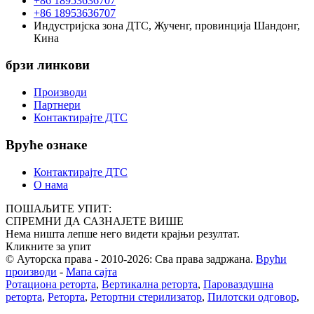
+86 18953636707
+86 18953636707
Индустријска зона ДТС, Жученг, провинција Шандонг,
Кина
брзи линкови
Производи
Партнери
Контактирајте ДТС
Вруће ознаке
Контактирајте ДТС
О нама
ПОШАЉИТЕ УПИТ:
СПРЕМНИ ДА САЗНАЈЕТЕ ВИШЕ
Нема ништа лепше него видети крајњи резултат.
Кликните за упит
© Ауторска права - 2010-2026: Сва права задржана.
Врући
производи
-
Мапа сајта
Ротациона реторта
,
Вертикална реторта
,
Пароваздушна
реторта
,
Реторта
,
Ретортни стерилизатор
,
Пилотски одговор
,