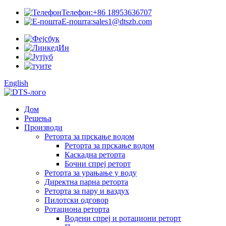
Телефон:
+86 18953636707
Е-пошта:
sales1@dtszb.com
English
Дом
Решења
Производи
Реторта за прскање водом
Реторта за прскање водом
Каскадна реторта
Бочни спреј реторт
Реторта за урањање у воду
Директна парна реторта
Реторта за пару и ваздух
Пилотски одговор
Ротациона реторта
Водени спреј и ротациони реторт