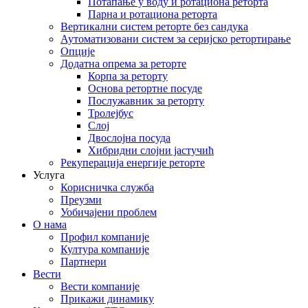
Потапање у воду и ротациона реторта
Парна и ротациона реторта
Вертикални систем реторте без сандука
Аутоматизовани систем за серијско ретортирање
Опције
Додатна опрема за реторте
Корпа за реторту
Основа ретортне посуде
Послужавник за реторту
Тролејбус
Слој
Двослојна посуда
Хибридни слојни јастучић
Рекуперација енергије реторте
Услуга
Корисничка служба
Преузми
Уобичајени проблем
О нама
Профил компаније
Култура компаније
Партнери
Вести
Вести компаније
Прикажи динамику