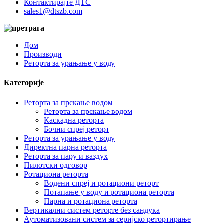
Контактирајте ДТС
sales1@dtszb.com
Дом
Производи
Реторта за урањање у воду
Категорије
Реторта за прскање водом
Реторта за прскање водом
Каскадна реторта
Бочни спреј реторт
Реторта за урањање у воду
Директна парна реторта
Реторта за пару и ваздух
Пилотски одговор
Ротациона реторта
Водени спреј и ротациони реторт
Потапање у воду и ротациона реторта
Парна и ротациона реторта
Вертикални систем реторте без сандука
Аутоматизовани систем за серијско ретортирање