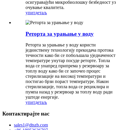
осигуравајући микробиолошку безбедност уз
очување квалитета.
упит
детаљ
Реторта за урањање у воду
Реторта за урањање у воду користи
јединствену технологију прекидача протока
течности како би се побољшала уједначеност
температуре унутар посуде реторте. Топла
вода се унапред припрема у резервоару за
топлу воду како би се започео процес
стерилизације на високој температури и
постигао брзи пораст температуре. Након
стерилизације, топла вода се рециклира и
пумпа назад у резервоар за топлу воду ради
уштеде енергије.
упит
детаљ
Контактирајте нас
sales1@dtszb.com