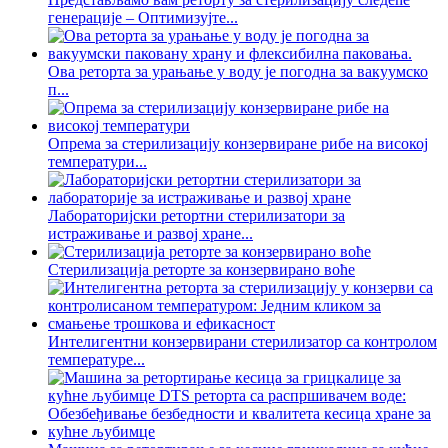
генерације – Оптимизујте...
Ова реторта за урањање у воду је погодна за вакуумско
п...
Опрема за стерилизацију конзервиране рибе на високој
температури...
Лабораторијски ретортни стерилизатори за
истраживање и развој хране...
Стерилизација реторте за конзервирано воће
Интелигентни конзервирани стерилизатор са контролом
температуре...