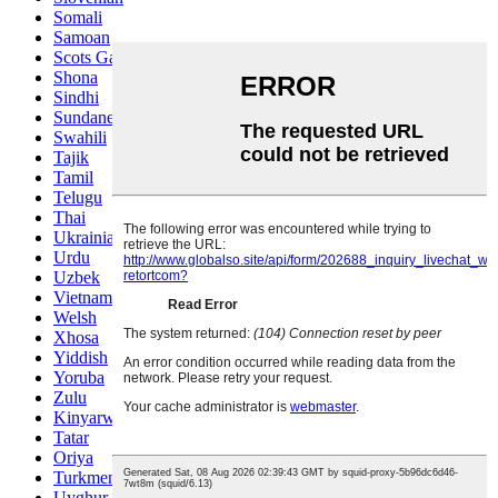
Somali
Samoan
Scots Gaelic
Shona
Sindhi
Sundanese
Swahili
Tajik
Tamil
Telugu
Thai
Ukrainian
Urdu
Uzbek
Vietnamese
Welsh
Xhosa
Yiddish
Yoruba
Zulu
Kinyarwanda
Tatar
Oriya
Turkmen
Uyghur