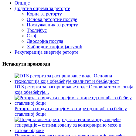
Опције
Додатна опрема за реторте
Корпа за реторту
Основа ретортне посуде
Послужавник за реторту
Тролејбус
Слој
Двослојна посуда
Хибридни слојни јастучић
Рекуперација енергије реторте
Истакнути производи
DTS реторта за распршивање воде: Основна технологија
која обезбеђује...
Реторта за воду са спрејом за пире од поврћа за бебе у
стакленој боци
Представљамо вам реторту за стерилизацију следеће