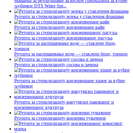
Машина за ретортирање за кесице грицкалица за кућне
љубимце DTS Water Spr...
Реторта за стерилизацију млека у стакленим флашама
Реторта за стерилизацију конзервиране кафе
Реторта за стерилизацију конзервираног пасуља
Реторта за распршивање воде — стаклене боце, тоници
Реторта за стерилизацију сосова и зачина
Реторта за стерилизацију конзервиране хране за кућне
љубимце
Реторта за стерилизацију вакуумски пакованог и
конзервираног кукуруза
Реторта за стерилизацију конзерви туњевине