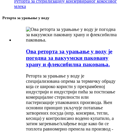
Реторта за стерилизацију конзервираног кокосовог
млека
Реторта за урањање у воду
Ова реторта за урањање у воду је
погодна за вакуумски паковану
храну и флексибилна паковања.
Реторта за урањање у воду је
специјализована опрема за термичку обраду
која се широко користи у прехрамбеној
индустрији и индустрији пића за постизање
комерцијалне стерилности или
пастеризације упакованих производа. Њен
основни принцип укључује потапање
затворених посуда (нпр. конзерви, тегли,
кесица) у контролисано водено купатило, а
затим загревање/хлађење воде како би се
топлота равномерно пренела на производ -