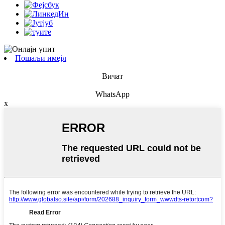
Пошаљи имејл
Вичат
WhatsApp
x