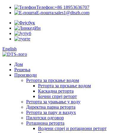
Телефон:
+86 18953636707
Е-пошта:
sales1@dtszb.com
English
Дом
Решења
Производи
Реторта за прскање водом
Реторта за прскање водом
Каскадна реторта
Бочни спреј реторт
Реторта за урањање у воду
Директна парна реторта
Реторта за пару и ваздух
Пилотски одговор
Ротациона реторта
Водени спреј и ротациони реторт