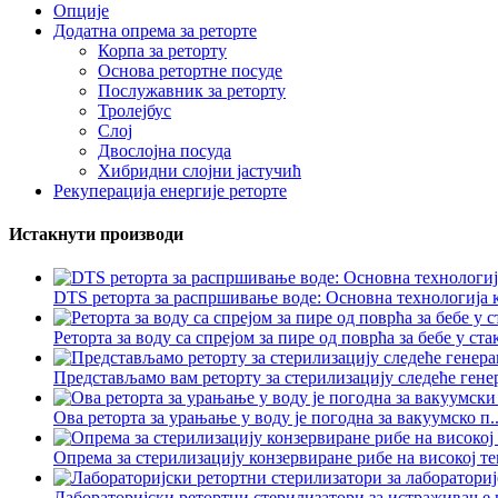
Опције
Додатна опрема за реторте
Корпа за реторту
Основа ретортне посуде
Послужавник за реторту
Тролејбус
Слој
Двослојна посуда
Хибридни слојни јастучић
Рекуперација енергије реторте
Истакнути производи
DTS реторта за распршивање воде: Основна технологија ко
Реторта за воду са спрејом за пире од поврћа за бебе у ст
Представљамо вам реторту за стерилизацију следеће генер
Ова реторта за урањање у воду је погодна за вакуумско п..
Опрема за стерилизацију конзервиране рибе на високој те
Лабораторијски ретортни стерилизатори за истраживање и 