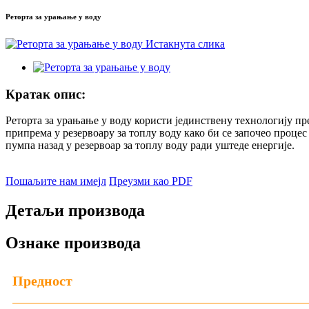
Реторта за урањање у воду
Кратак опис:
Реторта за урањање у воду користи јединствену технологију пр
припрема у резервоару за топлу воду како би се започео процес
пумпа назад у резервоар за топлу воду ради уштеде енергије.
Пошаљите нам имејл
Преузми као PDF
Детаљи производа
Ознаке производа
Предност