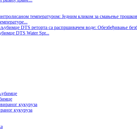
емпературе...
бимце DTS Water Spr...
убимце
ираног кукуруза