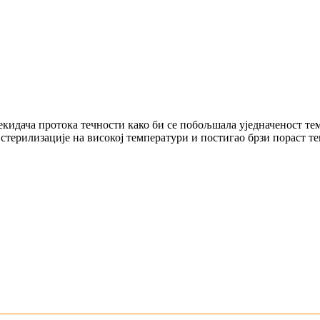
екидача протока течности како би се побољшала уједначеност тем
 стерилизације на високој температури и постигао брзи пораст т