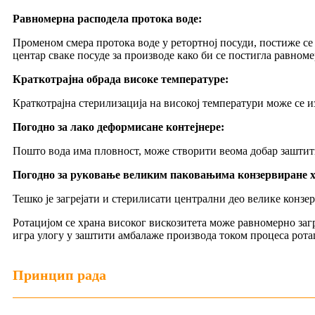
Равномерна расподела протока воде:
Променом смера протока воде у ретортној посуди, постиже се 
центар сваке посуде за производе како би се постигла равноме
Краткотрајна обрада високе температуре:
Краткотрајна стерилизација на високој температури може се и
Погодно за лако деформисане контејнере:
Пошто вода има пловност, може створити веома добар заштит
Погодно за руковање великим паковањима конзервиране х
Тешко је загрејати и стерилисати централни део велике конзе
Ротацијом се храна високог вискозитета може равномерно загр
игра улогу у заштити амбалаже производа током процеса рота
Принцип рада