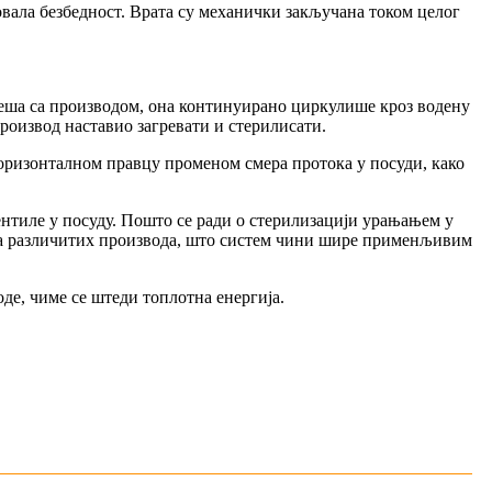
овала безбедност. Врата су механички закључана током целог
омеша са производом, она континуирано циркулише кроз водену
производ наставио загревати и стерилисати.
хоризонталном правцу променом смера протока у посуди, како
ентиле у посуду. Пошто се ради о стерилизацији урањањем у
има различитих производа, што систем чини шире применљивим
оде, чиме се штеди топлотна енергија.