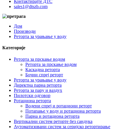
Контактирајте ДТС
sales1@dtszb.com
Дом
Производи
Реторта за урањање у воду
Категорије
Реторта за прскање водом
Реторта за прскање водом
Каскадна реторта
Бочни спреј реторт
Реторта за урањање у воду
Директна парна реторта
Реторта за пару и ваздух
Пилотски одговор
Ротациона реторта
Водени спреј и ротациони реторт
Потапање у воду и ротациона реторта
Парна и ротациона реторта
Вертикални систем реторте без сандука
Аутоматизовани систем за серијско ретортирање