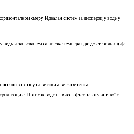
хоризонталном смеру. Идеалан систем за дисперзију воде у
у воду и загревањем са високе температуре до стерилизације.
 посебно за храну са високим вискозитетом.
ерилизације. Потисак воде на високој температури такође