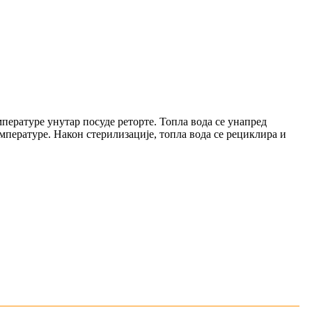
пературе унутар посуде реторте. Топла вода се унапред
емпературе. Након стерилизације, топла вода се рециклира и