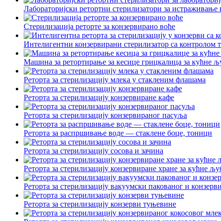
Лабораторијски ретортни стерилизатори за истраживање и 
Стерилизација реторте за конзервирано воће
Интелигентни конзервирани стерилизатор са контролом т
Машина за ретортирање за кесице грицкалица за кућне љу
Реторта за стерилизацију млека у стакленим флашама
Реторта за стерилизацију конзервиране кафе
Реторта за стерилизацију конзервираног пасуља
Реторта за распршивање воде — стаклене боце, тоници
Реторта за стерилизацију сосова и зачина
Реторта за стерилизацију конзервиране хране за кућне љ
Реторта за стерилизацију вакуумски пакованог и конзерв
Реторта за стерилизацију конзерви туњевине