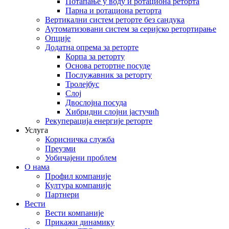
Потапање у воду и ротациона реторта
Парна и ротациона реторта
Вертикални систем реторте без сандука
Аутоматизовани систем за серијско ретортирање
Опције
Додатна опрема за реторте
Корпа за реторту
Основа ретортне посуде
Послужавник за реторту
Тролејбус
Слој
Двослојна посуда
Хибридни слојни јастучић
Рекуперација енергије реторте
Услуга
Корисничка служба
Преузми
Уобичајени проблем
О нама
Профил компаније
Култура компаније
Партнери
Вести
Вести компаније
Прикажи динамику