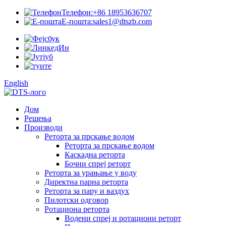
Телефон:
+86 18953636707
Е-пошта:
sales1@dtszb.com
English
Дом
Решења
Производи
Реторта за прскање водом
Реторта за прскање водом
Каскадна реторта
Бочни спреј реторт
Реторта за урањање у воду
Директна парна реторта
Реторта за пару и ваздух
Пилотски одговор
Ротациона реторта
Водени спреј и ротациони реторт