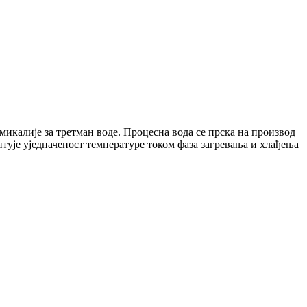
микалије за третман воде. Процесна вода се прска на производ
нтује уједначеност температуре током фаза загревања и хлађења