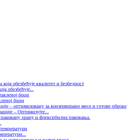
ја обезбеђује...
акленој боци
ације – Оптимизујте...
.
мператури...