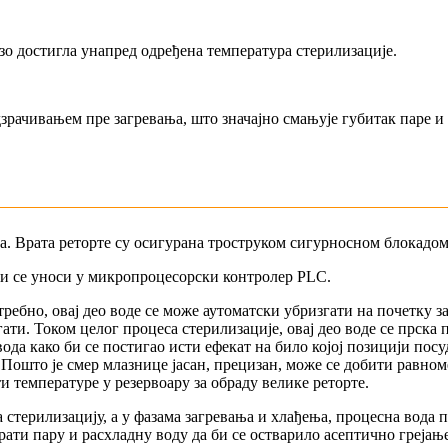
зо достигла унапред одређена температура стерилизације.
одзрачивањем пре загревања, што значајно смањује губитак паре и
та. Врата реторте су осигурана троструком сигурносном блокадом
ји се уноси у микропроцесорски контролер PLC.
ребно, овај део воде се може аутоматски убризгати на почетку заг
згати. Током целог процеса стерилизације, овај део воде се прск
да како би се постигао исти ефекат на било којој позицији посуд
 Пошто је смер млазнице јасан, прецизан, може се добити равном
температуре у резервоару за обраду велике реторте.
ерилизацију, а у фазама загревања и хлађења, процесна вода про
рати пару и расхладну воду да би се остварило асептично грејањ