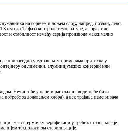
лужавника на горњем и доњем слоју, напред, позади, лево,
TS има до 12 фаза контроле температуре, а корак или
вост и стабилност између серија производа максимално
би се прилагодио унутрашњим променама притиска у
 контејнеру од лименки, алуминијумских конзерви или
а.
водом. Нечистоће у пари и расхладној води неће бити
ма потребе за додавањем хлора), а век трајања измењивача
нцијама за термичку верификацију трећих страна које је
менијом технологијом стерилизације.