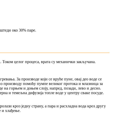
 штеди око 30% паре.
. Током целог процеса, врата су механички закључана.
ревања. За производе који се вруће пуне, овај део воде се
а по производу помоћу пумпе великог протока и млазница за
е на горњем и доњем слоју, напред, позади, лево и десно.
ерна и темељна дифузија топле воде у центру сваке посуде.
лази кроз једну страну, а пара и расхладна вода кроз другу
е и хлађење.