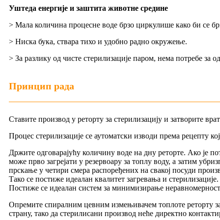
Уштеда енергије и заштита животне средине
> Мала количина процесне воде брзо циркулише како би се бр
> Ниска бука, ствара тихо и удобно радно окружење.
> За разлику од чисте стерилизације паром, нема потребе за 
Принцип рада
Ставите производ у реторту за стерилизацију и затворите вра
Процес стерилизације се аутоматски изводи према рецепту ко
Држите одговарајућу количину воде на дну реторте. Ако је пот
може прво загрејати у резервоару за топлу воду, а затим убри
прскање у четири смера распоређених на свакој посуди произво
Тако се постиже идеалан квалитет загревања и стерилизације.
Постиже се идеалан систем за минимизирање неравномерности 
Опремите спиралним цевним измењивачем топлоте реторту за ст
страну, тако да стерилисани производ неће директно контакти