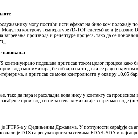
плоте
ослужавнику могу постићи исти ефекат на било ком положају пос
. Модул за контролу температуре (D-TOP систем) који је развио D
а загревања производа и рецептуре процеса, тако да се поновљи
5℃.
ке паковања
DTS континуирано подешава притисак током целог процеса како 
 производа минимизира, без обзира на то да ли се ради о крутом
ејнерима, а притисак се може контролисати у оквиру ±0,05 бар
е, тако да пара и расхладна вода нису у контакту са процесном 
 загађење производа и не захтева хемикалије за третман воде (не
је IFTPS-а у Сједињеним Државама. У потпуности сарађује са аге
ознало је DTS са регулаторним захтевима FDA/USDA и најсавре