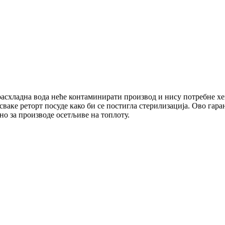
 расхладна вода неће контаминирати производ и нису потребне хе
ваке реторт посуде како би се постигла стерилизација. Ово гара
бно за производе осетљиве на топлоту.