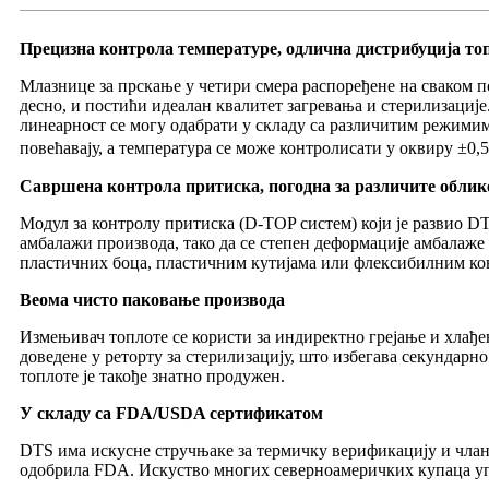
Прецизна контрола температуре, одлична дистрибуција то
Млазнице за прскање у четири смера распоређене на сваком п
десно, и постићи идеалан квалитет загревања и стерилизације
линеарност се могу одабрати у складу са различитим режимим
повећавају, а температура се може контролисати у оквиру ±0,
Савршена контрола притиска, погодна за различите обли
Модул за контролу притиска (D-TOP систем) који је развио 
амбалажи производа, тако да се степен деформације амбалаже
пластичних боца, пластичним кутијама или флексибилним конт
Веома чисто паковање производа
Измењивач топлоте се користи за индиректно грејање и хлађењ
доведене у реторту за стерилизацију, што избегава секундарно
топлоте је такође знатно продужен.
У складу са FDA/USDA сертификатом
DTS има искусне стручњаке за термичку верификацију и члан 
одобрила FDA. Искуство многих северноамеричких купаца уп