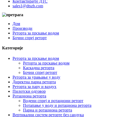
Контактирајте ДТС
sales1@dtszb.com
Дом
Производи
Реторта за прскање водом
Бочни спреј реторт
Категорије
Реторта за прскање водом
Реторта за прскање водом
Каскадна реторта
Бочни спреј реторт
Реторта за урањање у воду
Директна парна реторта
Реторта за пару и ваздух
Пилотски одговор
Ротациона реторта
Водени спреј и ротациони реторт
Потапање у воду и ротациона реторта
Парна и ротациона реторта
Вертикални систем реторте без сандука