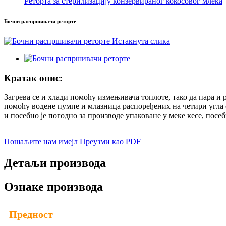
Реторта за стерилизацију конзервираног кокосовог млека
Бочни распршивачи реторте
Кратак опис:
Загрева се и хлади помоћу измењивача топлоте, тако да пара и
помоћу водене пумпе и млазница распоређених на четири угла с
и посебно је погодно за производе упаковане у меке кесе, посе
Пошаљите нам имејл
Преузми као PDF
Детаљи производа
Ознаке производа
Предност