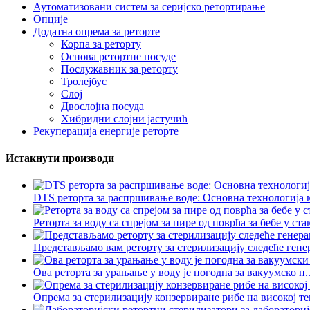
Аутоматизовани систем за серијско ретортирање
Опције
Додатна опрема за реторте
Корпа за реторту
Основа ретортне посуде
Послужавник за реторту
Тролејбус
Слој
Двослојна посуда
Хибридни слојни јастучић
Рекуперација енергије реторте
Истакнути производи
DTS реторта за распршивање воде: Основна технологија ко
Реторта за воду са спрејом за пире од поврћа за бебе у ст
Представљамо вам реторту за стерилизацију следеће генер
Ова реторта за урањање у воду је погодна за вакуумско п..
Опрема за стерилизацију конзервиране рибе на високој те