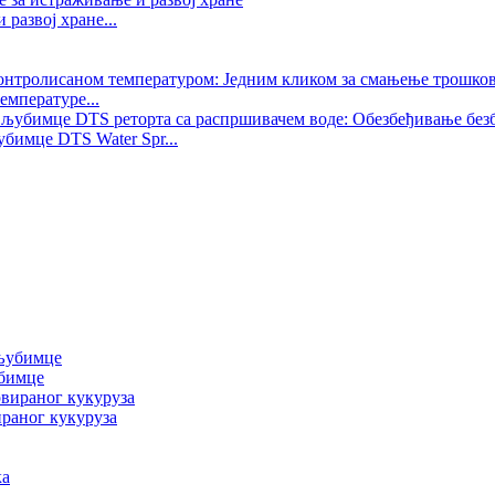
развој хране...
емпературе...
бимце DTS Water Spr...
убимце
ираног кукуруза