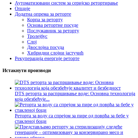
Аутоматизовани систем за серијско ретортирање
Опције
Додатна опрема за реторте
Корпа за реторту
Основа ретортне посуде
Послужавник за реторту
Тролејбус
Слој
Двослојна посуда
Хибридни слојни јастучић
Рекуперација енергије реторте
Истакнути производи
DTS реторта за распршивање воде: Основна технологија
која обезбеђује...
Реторта за воду са спрејом за пире од поврћа за бебе у
стакленој боци