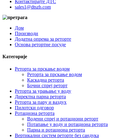
Контактирајте ДТС
sales1@dtszb.com
Дом
Производи
Додатна опрема за реторте
Основа ретортне посуде
Категорије
Реторта за прскање водом
Реторта за прскање водом
Каскадна реторта
Бочни спреј реторт
Реторта за урањање у воду
Директна парна реторта
Реторта за пару и ваздух
Пилотски одговор
Ротациона реторта
Водени спреј и ротациони реторт
Потапање у воду и ротациона реторта
Парна и ротациона реторта
Вертикални систем реторте без сандука