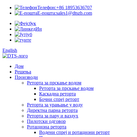
Телефон:
+86 18953636707
Е-пошта:
sales1@dtszb.com
English
Дом
Решења
Производи
Реторта за прскање водом
Реторта за прскање водом
Каскадна реторта
Бочни спреј реторт
Реторта за урањање у воду
Директна парна реторта
Реторта за пару и ваздух
Пилотски одговор
Ротациона реторта
Водени спреј и ротациони реторт