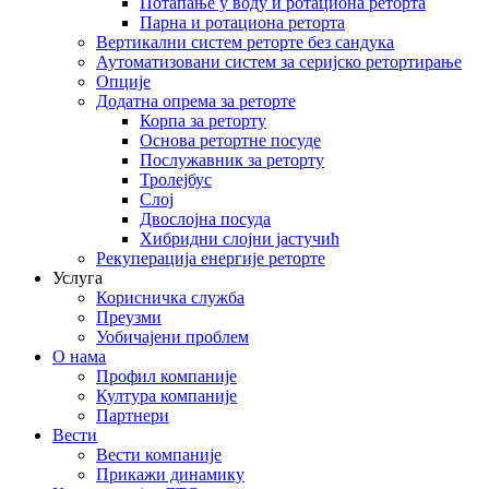
Потапање у воду и ротациона реторта
Парна и ротациона реторта
Вертикални систем реторте без сандука
Аутоматизовани систем за серијско ретортирање
Опције
Додатна опрема за реторте
Корпа за реторту
Основа ретортне посуде
Послужавник за реторту
Тролејбус
Слој
Двослојна посуда
Хибридни слојни јастучић
Рекуперација енергије реторте
Услуга
Корисничка служба
Преузми
Уобичајени проблем
О нама
Профил компаније
Култура компаније
Партнери
Вести
Вести компаније
Прикажи динамику