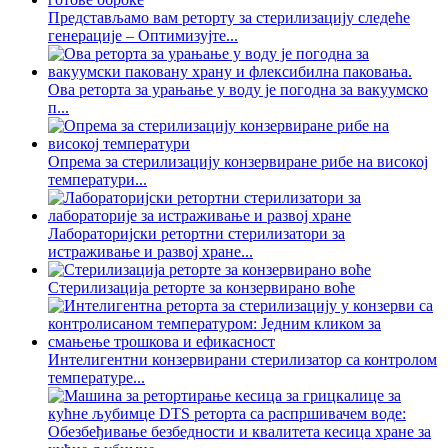
Представљамо вам реторту за стерилизацију следеће
генерације – Оптимизујте...
Ова реторта за урањање у воду је погодна за вакуумско
п...
Опрема за стерилизацију конзервиране рибе на високој
температури...
Лабораторијски ретортни стерилизатори за
истраживање и развој хране...
Стерилизација реторте за конзервирано воће
Интелигентни конзервирани стерилизатор са контролом
температуре...