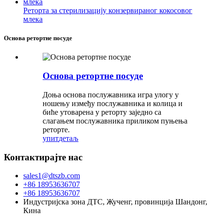
Реторта за стерилизацију конзервираног кокосовог
млека
Основа ретортне посуде
Основа ретортне посуде
Доња основа послужавника игра улогу у
ношењу између послужавника и колица и
биће утоварена у реторту заједно са
слагањем послужавника приликом пуњења
реторте.
упит
детаљ
Контактирајте нас
sales1@dtszb.com
+86 18953636707
+86 18953636707
Индустријска зона ДТС, Жученг, провинција Шандонг,
Кина