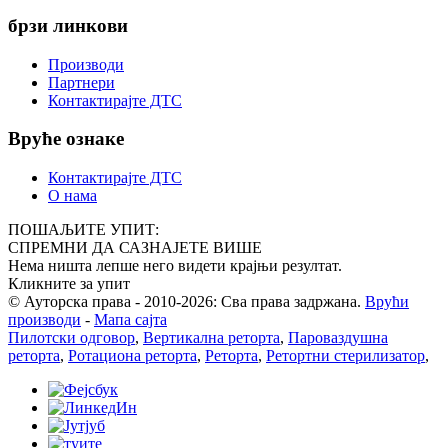
брзи линкови
Производи
Партнери
Контактирајте ДТС
Вруће ознаке
Контактирајте ДТС
О нама
ПОШАЉИТЕ УПИТ:
СПРЕМНИ ДА САЗНАЈЕТЕ ВИШЕ
Нема ништа лепше него видети крајњи резултат.
Кликните за упит
© Ауторска права - 2010-2026: Сва права задржана.
Врући
производи
-
Мапа сајта
Пилотски одговор
,
Вертикална реторта
,
Пароваздушна
реторта
,
Ротациона реторта
,
Реторта
,
Ретортни стерилизатор
,