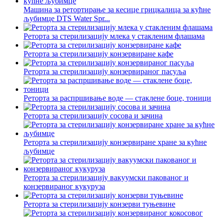
Машина за ретортирање за кесице грицкалица за кућне
љубимце DTS Water Spr...
Реторта за стерилизацију млека у стакленим флашама
Реторта за стерилизацију конзервиране кафе
Реторта за стерилизацију конзервираног пасуља
Реторта за распршивање воде — стаклене боце, тоници
Реторта за стерилизацију сосова и зачина
Реторта за стерилизацију конзервиране хране за кућне
љубимце
Реторта за стерилизацију вакуумски пакованог и
конзервираног кукуруза
Реторта за стерилизацију конзерви туњевине