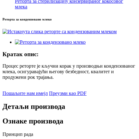
Реторта за стерилизацију конзервираног кокосовог
млека
Реторта за кондензовано млеко
Кратак опис:
Процес реторте је кључни корак у производњи кондензованог
млека, осигуравајући његову безбедност, квалитет и
продужени рок трајања.
Пошаљите нам имејл
Преузми као PDF
Детаљи производа
Ознаке производа
Принцип рада