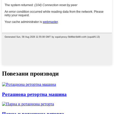
Повезани производи
Ротациона ретортна машина
Парна и ротациона реторта