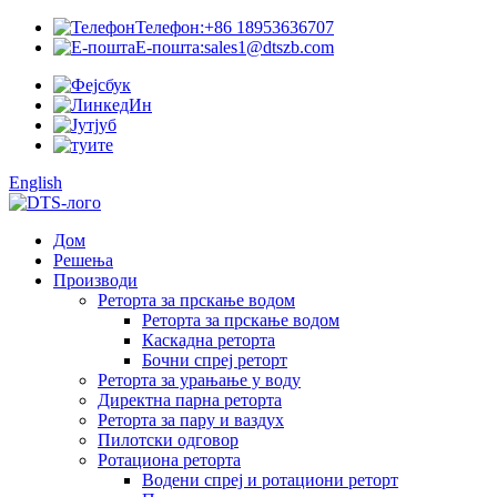
Телефон:
+86 18953636707
Е-пошта:
sales1@dtszb.com
English
Дом
Решења
Производи
Реторта за прскање водом
Реторта за прскање водом
Каскадна реторта
Бочни спреј реторт
Реторта за урањање у воду
Директна парна реторта
Реторта за пару и ваздух
Пилотски одговор
Ротациона реторта
Водени спреј и ротациони реторт