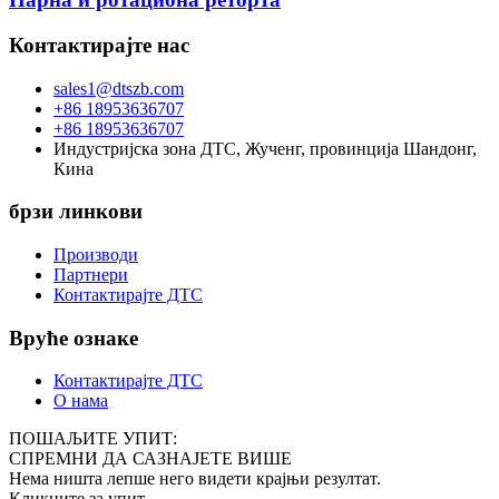
Контактирајте нас
sales1@dtszb.com
+86 18953636707
+86 18953636707
Индустријска зона ДТС, Жученг, провинција Шандонг,
Кина
брзи линкови
Производи
Партнери
Контактирајте ДТС
Вруће ознаке
Контактирајте ДТС
О нама
ПОШАЉИТЕ УПИТ:
СПРЕМНИ ДА САЗНАЈЕТЕ ВИШЕ
Нема ништа лепше него видети крајњи резултат.
Кликните за упит