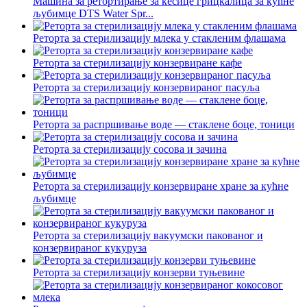
Машина за ретортирање за кесице грицкалица за кућне
љубимце DTS Water Spr...
Реторта за стерилизацију млека у стакленим флашама
Реторта за стерилизацију конзервиране кафе
Реторта за стерилизацију конзервираног пасуља
Реторта за распршивање воде — стаклене боце, тоници
Реторта за стерилизацију сосова и зачина
Реторта за стерилизацију конзервиране хране за кућне
љубимце
Реторта за стерилизацију вакуумски пакованог и
конзервираног кукуруза
Реторта за стерилизацију конзерви туњевине