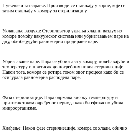
Пуњење и затварање: Производи се стављају у корпе, које се
затим стављају у комору за стерилизацију.
Уклањање ваздуха: Стерилизатор уклања хладни ваздух из
коморе помоћу вакуумског система или убризгавањем паре на
дну, обезбеђујући равномерно продирање паре.
Убризгавање паре: Пара се убризгава у комору, повећавајући и
температуру и притисак до потребних нивоа стерилизације.
Након тога, комора се ротира током овог процеса како би се
осигурала равномерна расподела паре.
Фаза стерилизације: Пара одржава високу температуру и
притисак током одређеног периода како би ефикасно убила
микроорганизме.
Хлађење: Након фазе стерилизације, комора се хлади, обично