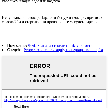
увођењем хладне воде или ваздуха.
Испуштање и истовар: Пара се избацује из коморе, притисак
се ослобађа и стерилисани производи се могу
истоварено
Претходно:
Дечја храна за стерилизацију у реторти
Следеће:
Реторта за стерилизацију конзервираног поврћа