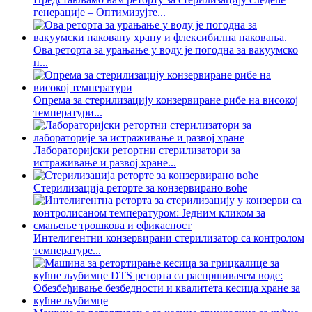
генерације – Оптимизујте...
Ова реторта за урањање у воду је погодна за вакуумско
п...
Опрема за стерилизацију конзервиране рибе на високој
температури...
Лабораторијски ретортни стерилизатори за
истраживање и развој хране...
Стерилизација реторте за конзервирано воће
Интелигентни конзервирани стерилизатор са контролом
температуре...