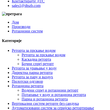
Контактирајте ДТС
sales1@dtszb.com
Дом
Производи
Ротациони систем
Категорије
Реторта за прскање водом
Реторта за прскање водом
Каскадна реторта
Бочни спреј реторт
Реторта за урањање у воду
Директна парна реторта
Реторта за пару и ваздух
Пилотски одговор
Ротациона реторта
Водени спреј и ротациони реторт
Потапање у воду и ротациона реторта
Парна и ротациона реторта
Вертикални систем реторте без сандука
Аутоматизовани систем за серијско ретортирање