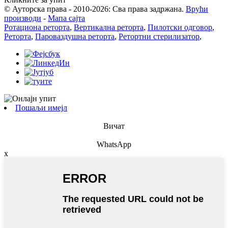
© Ауторска права - 2010-2026: Сва права задржана.
Врући
производи
-
Мапа сајта
Ротациона реторта
,
Вертикална реторта
,
Пилотски одговор
,
Реторта
,
Пароваздушна реторта
,
Ретортни стерилизатор
,
Пошаљи имејл
Вичат
WhatsApp
x