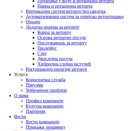
Потапање у воду и ротациона реторта
Парна и ротациона реторта
Вертикални систем реторте без сандука
Аутоматизовани систем за серијско ретортирање
Опције
Додатна опрема за реторте
Корпа за реторту
Основа ретортне посуде
Послужавник за реторту
Тролејбус
Слој
Двослојна посуда
Хибридни слојни јастучић
Рекуперација енергије реторте
Услуга
Корисничка служба
Преузми
Уобичајени проблем
О нама
Профил компаније
Култура компаније
Партнери
Вести
Вести компаније
Прикажи динамику