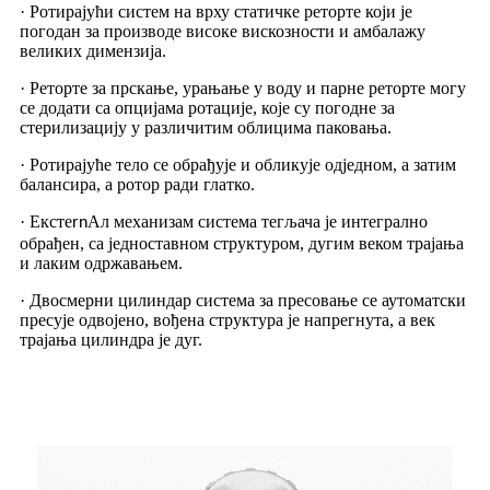
· Ротирајући систем на врху статичке реторте који је
погодан за производе високе вискозности и амбалажу
великих димензија.
· Реторте за прскање, урањање у воду и парне реторте могу
се додати са опцијама ротације, које су погодне за
стерилизацију у различитим облицима паковања.
· Ротирајуће тело се обрађује и обликује одједном, а затим
балансира, а ротор ради глатко.
· Ексте
Ал механизам система тегљача је интегрално
rn
обрађен, са једноставном структуром, дугим веком трајања
и лаким одржавањем.
· Двосмерни цилиндар система за пресовање се аутоматски
пресује одвојено, вођена структура је напрегнута, а век
трајања цилиндра је дуг.