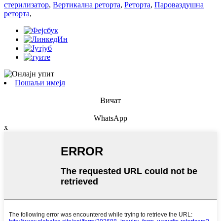
стерилизатор
,
Вертикална реторта
,
Реторта
,
Пароваздушна
реторта
,
Пошаљи имејл
Вичат
WhatsApp
x