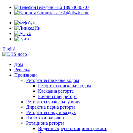
Телефон:
+86 18953636707
Е-пошта:
sales1@dtszb.com
English
Дом
Решења
Производи
Реторта за прскање водом
Реторта за прскање водом
Каскадна реторта
Бочни спреј реторт
Реторта за урањање у воду
Директна парна реторта
Реторта за пару и ваздух
Пилотски одговор
Ротациона реторта
Водени спреј и ротациони реторт