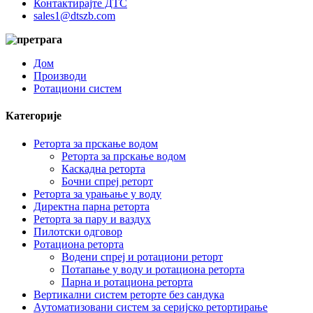
Контактирајте ДТС
sales1@dtszb.com
Дом
Производи
Ротациони систем
Категорије
Реторта за прскање водом
Реторта за прскање водом
Каскадна реторта
Бочни спреј реторт
Реторта за урањање у воду
Директна парна реторта
Реторта за пару и ваздух
Пилотски одговор
Ротациона реторта
Водени спреј и ротациони реторт
Потапање у воду и ротациона реторта
Парна и ротациона реторта
Вертикални систем реторте без сандука
Аутоматизовани систем за серијско ретортирање