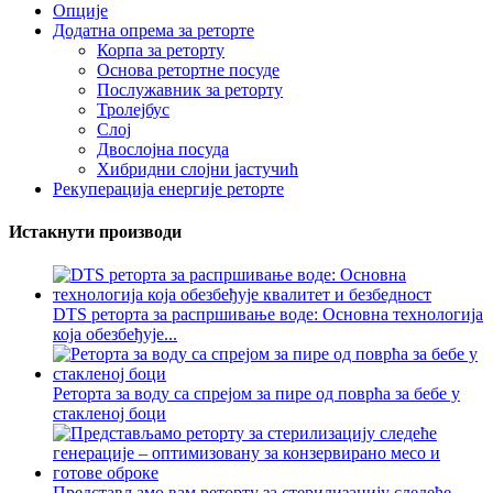
Опције
Додатна опрема за реторте
Корпа за реторту
Основа ретортне посуде
Послужавник за реторту
Тролејбус
Слој
Двослојна посуда
Хибридни слојни јастучић
Рекуперација енергије реторте
Истакнути производи
DTS реторта за распршивање воде: Основна технологија
која обезбеђује...
Реторта за воду са спрејом за пире од поврћа за бебе у
стакленој боци
Представљамо вам реторту за стерилизацију следеће