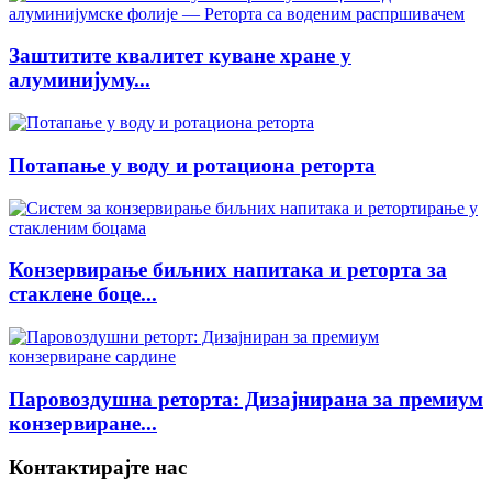
Заштитите квалитет куване хране у
алуминијуму...
Потапање у воду и ротациона реторта
Конзервирање биљних напитака и реторта за
стаклене боце...
Паровоздушна реторта: Дизајнирана за премиум
конзервиране...
Контактирајте нас