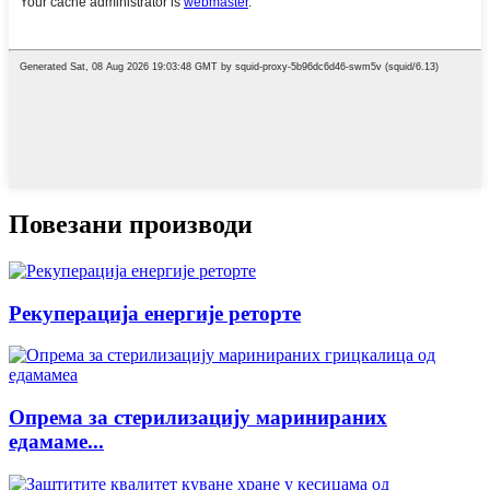
Повезани производи
Рекуперација енергије реторте
Опрема за стерилизацију маринираних
едамаме...