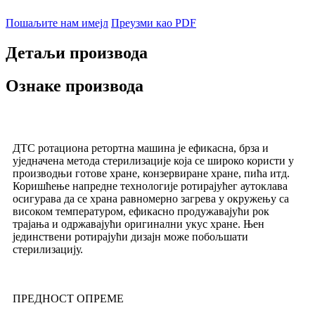
Пошаљите нам имејл
Преузми као PDF
Детаљи производа
Ознаке производа
ДТС ротациона ретортна машина је ефикасна, брза и
уједначена метода стерилизације која се широко користи у
производњи готове хране, конзервиране хране, пића итд.
Коришћење напредне технологије ротирајућег аутоклава
осигурава да се храна равномерно загрева у окружењу са
високом температуром, ефикасно продужавајући рок
трајања и одржавајући оригинални укус хране. Њен
јединствени ротирајући дизајн може побољшати
стерилизацију.
ПРЕДНОСТ ОПРЕМЕ