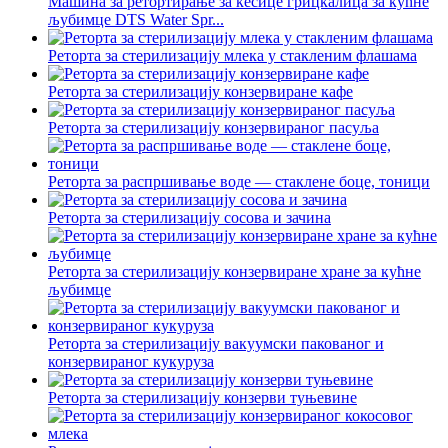
Машина за ретортирање за кесице грицкалица за кућне
љубимце DTS Water Spr...
Реторта за стерилизацију млека у стакленим флашама
Реторта за стерилизацију конзервиране кафе
Реторта за стерилизацију конзервираног пасуља
Реторта за распршивање воде — стаклене боце, тоници
Реторта за стерилизацију сосова и зачина
Реторта за стерилизацију конзервиране хране за кућне
љубимце
Реторта за стерилизацију вакуумски пакованог и
конзервираног кукуруза
Реторта за стерилизацију конзерви туњевине