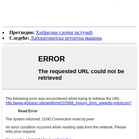
Претходно:
Хибридни слојни јастучић
Следеће:
Лабораторијска ретортна машина