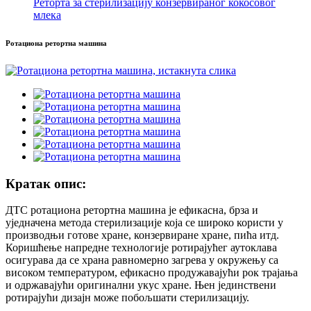
Реторта за стерилизацију конзервираног кокосовог
млека
Ротациона ретортна машина
Кратак опис:
ДТС ротациона ретортна машина је ефикасна, брза и
уједначена метода стерилизације која се широко користи у
производњи готове хране, конзервиране хране, пића итд.
Коришћење напредне технологије ротирајућег аутоклава
осигурава да се храна равномерно загрева у окружењу са
високом температуром, ефикасно продужавајући рок трајања
и одржавајући оригинални укус хране. Њен јединствени
ротирајући дизајн може побољшати стерилизацију.