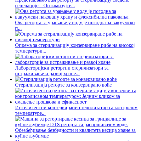
генерације – Оптимизујте...
Ова реторта за урањање у воду је погодна за вакуумско
п...
Опрема за стерилизацију конзервиране рибе на високој
температури...
Лабораторијски ретортни стерилизатори за
истраживање и развој хране...
Стерилизација реторте за конзервирано воће
Интелигентни конзервирани стерилизатор са контролом
температуре...