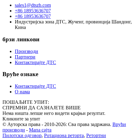
sales1@dtszb.com
+86 18953636707
+86 18953636707
Индустријска зона ДТС, Жученг, провинција Шандонг,
Кина
брзи линкови
Производи
Партнери
Контактирајте ДТС
Вруће ознаке
Контактирајте ДТС
О нама
ПОШАЉИТЕ УПИТ:
СПРЕМНИ ДА САЗНАЈЕТЕ ВИШЕ
Нема ништа лепше него видети крајњи резултат.
Кликните за упит
© Ауторска права - 2010-2026: Сва права задржана.
Врући
производи
-
Мапа сајта
Пилотски одговор
,
Ротациона реторта
,
Ретортни