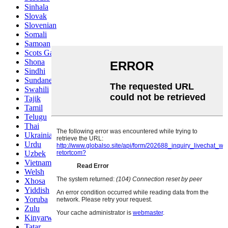
Sinhala
Slovak
Slovenian
Somali
Samoan
Scots Gaelic
Shona
Sindhi
Sundanese
Swahili
Tajik
Tamil
Telugu
Thai
Ukrainian
Urdu
Uzbek
Vietnamese
Welsh
Xhosa
Yiddish
Yoruba
Zulu
Kinyarwanda
Tatar