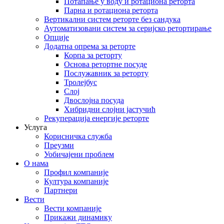
Потапање у воду и ротациона реторта
Парна и ротациона реторта
Вертикални систем реторте без сандука
Аутоматизовани систем за серијско ретортирање
Опције
Додатна опрема за реторте
Корпа за реторту
Основа ретортне посуде
Послужавник за реторту
Тролејбус
Слој
Двослојна посуда
Хибридни слојни јастучић
Рекуперација енергије реторте
Услуга
Корисничка служба
Преузми
Уобичајени проблем
О нама
Профил компаније
Култура компаније
Партнери
Вести
Вести компаније
Прикажи динамику